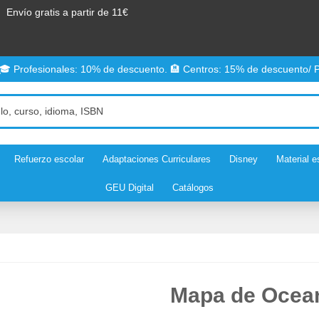
Envío gratis a partir de 11€
 🎓 Profesionales: 10% de descuento. 🏨 Centros: 15% de descuento/ P
Refuerzo escolar
Adaptaciones Curriculares
Disney
Material e
GEU Digital
Catálogos
Mapa de Ocean