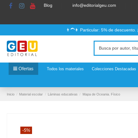
Blog
info@editorialgeu.com
👨‍🦱👩 Particular: 5% de descuento.
Ofertas
Todos los materiales
Colecciones Destacadas
Inicio
Material escolar
Láminas educativas
Mapa de Oceania. Físico
-5%