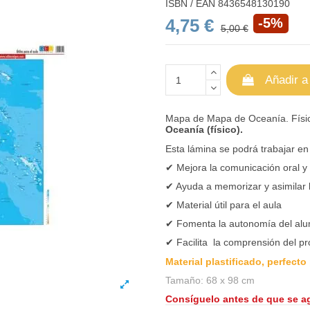
ISBN / EAN
8436548130190
4,75 €
-5%
5,00 €
Añadir a
Mapa de Mapa de Oceanía. Físi
Oceanía (físico).
Esta lámina se podrá trabajar en 
✔ Mejora la comunicación oral y 
✔ Ayuda a memorizar y asimilar
✔ Material útil para el aula
✔ Fomenta la autonomía del al
✔ Facilita la comprensión del pr
Material plastificado, perfecto
Tamaño: 68 x 98 cm
Consíguelo antes de que se 