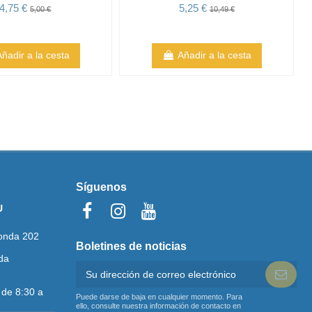
4,75 €
5,25 €
5,00 €
10,49 €
Añadir a la cesta
Añadir a la cesta
Síguenos
U
onda 202
Boletines de noticias
da
 de 8:30 a
Puede darse de baja en cualquier momento. Para
ello, consulte nuestra información de contacto en