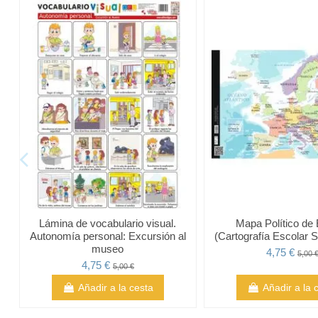
Lámina de vocabulario visual.
Mapa Político de
Autonomía personal: Excursión al
(Cartografía Escolar S
museo
4,75 €
5,00 
4,75 €
5,00 €
Añadir a la cesta
Añadir a la 