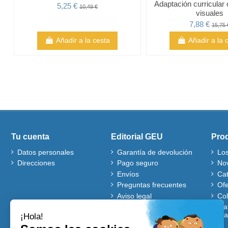
Adaptación curricular
5,25 €
10,49 €
visuales
7,88 €
15,75 
Añadir a la cesta
Añadir a la 
Tu cuenta
Editorial GEU
Pro
Datos personales
Garantía de devolución
Lo
Direcciones
Pago seguro
No
Envíos
Ca
Preguntas frecuentes
Ofe
Aviso legal
Co
Quiénes somos
Mat
gra
Política de cookies