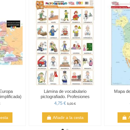
 Europa
Lámina de vocabulario
Mapa de
implificada)
pictografiado. Profesiones
4,75 €
€
5,00 €
cesta
Añadir a la cesta