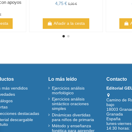
 con apoyos
4,75 €
5,00 €
€
cesta
Añadir a la cesta
ductos
Lo más leído
Contacto
s más vendidos
Ejercicios análisis
Editorial GE
morfológico
vedades
Ejercicios análisis
Camino de R
tálogos
sintáctico oraciones
bajo
rtas
simples
18003 Grana
lecciones destacadas
Granada
Dinámicas divertidas
España
para niños de primaria
erial descargable
lunes-viernes
tuito
Método y enseñanza
14:30 horas:
fonética para aprender