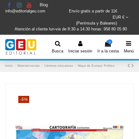
Blog
info@editorialgeu.com
Envío gratis a partir de 11€
EUR €
(Península y Baleares)
Atención al cliente lun-vie de 8:30 a 14:30 horas: 958 80 05 80
0
Busca
Iniciar sesión
Ir a la cesta
Menú
Inicio
Material escolar
Láminas educativas
Mapa de Europa. Político
-5%