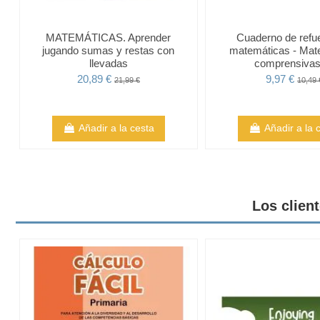
MATEMÁTICAS. Aprender
Cuaderno de refu
jugando sumas y restas con
matemáticas - Mat
llevadas
comprensivas
20,89 €
9,97 €
21,99 €
10,49 
Añadir a la cesta
Añadir a la 
Los clien