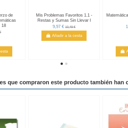
erzo de
Mis Problemas Favoritos 1.1 -
Matemáticas
emáticas
Restas y Sumas Sin Llevar I
 18
9,97 €
1
10,49 €
€
Añadir a la cesta
cesta
tes que compraron este producto también han