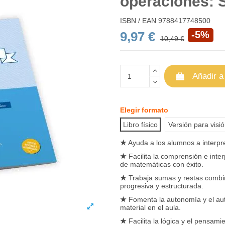
operaciones: 
ISBN / EAN
9788417748500
9,97 €
-5%
10,49 €
Añadir a
Elegir formato
Libro físico
Versión para visi
★
Ayuda a los alumnos a interpr
★
Facilita la comprensión e inte
de matemáticas con éxito.
★
Trabaja sumas y restas combina
progresiva y estructurada.
★
Fomenta la autonomía y el auto
material en el aula.
★
Facilita la lógica y el pensam