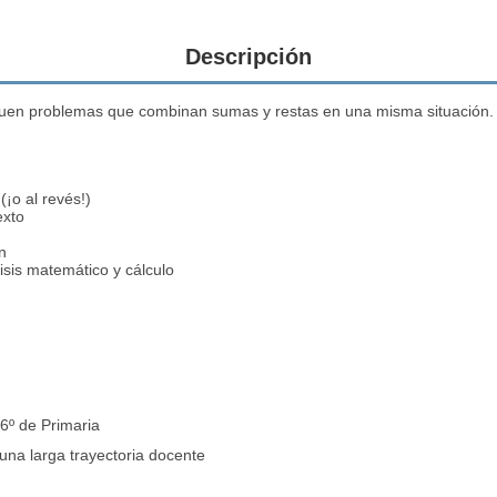
Descripción
iquen problemas que combinan sumas y restas en una misma situación. P
¡o al revés!)
exto
ón
isis matemático y cálculo
 6º de Primaria
una larga trayectoria docente