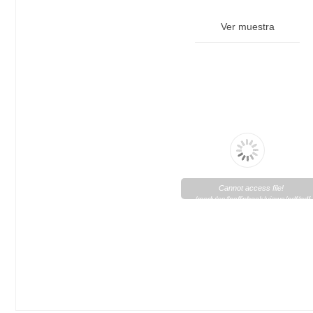
Ver muestra
Cannot access file!
/modules/lpsflipbook/views/pdf/pdf