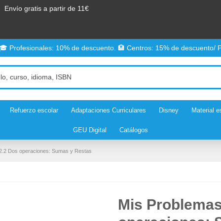
Envío gratis a partir de 11€
 🎓 Profesionales: 10% de descuento. 🏨 Centros: 15% de descuento/ P
Refuerzo escolar
Adaptaciones Curriculares
Disney
Material e
GEU Digital
Catálogos
 2.2 Dos operaciones: Sumas y Restas
Mis Problemas