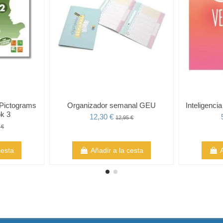
 Pictograms
Organizador semanal GEU
Inteligenci
ok 3
12,30 €
12,95 €
 €
cesta
Añadir a la cesta