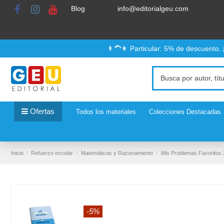
Blog
info@editorialgeu.com
👨‍🦱👩 Particular: 5% de descuento.
Ofertas
Todos los materiales
Colecciones Destacadas
Inicio
Refuerzo escolar
Matemáticas y Razonamiento
Mis Problemas Favoritos
-5%