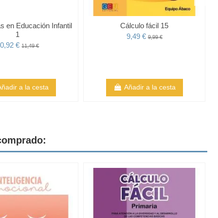
 en Educación Infantil
Cálculo fácil 15
1
9,49 €
9,99 €
0,92 €
11,49 €
Añadir a la cesta
Añadir a la cesta
 comprado: