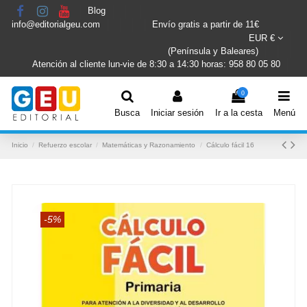
Blog
info@editorialgeu.com
Envío gratis a partir de 11€
EUR €
(Península y Baleares)
Atención al cliente lun-vie de 8:30 a 14:30 horas: 958 80 05 80
0
Busca
Iniciar sesión
Ir a la cesta
Menú
Inicio
Refuerzo escolar
Matemáticas y Razonamiento
Cálculo fácil 16
-5%