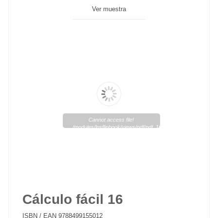
Ver muestra
Cannot access file!
/modules/lpsflipbook/views/pdf/pdf_161_1.pdf
Cálculo fácil 16
ISBN / EAN
9788499155012