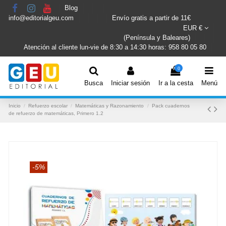
Blog
info@editorialgeu.com
Envío gratis a partir de 11€
EUR €
(Península y Baleares)
Atención al cliente lun-vie de 8:30 a 14:30 horas: 958 80 05 80
0
Busca
Iniciar sesión
Ir a la cesta
Menú
Inicio
Refuerzo escolar
Matemáticas y Razonamiento
Pack cuadernos
de refuerzo de matemáticas, Primero 1.2
-5%