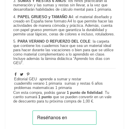
3.
SUMAS Y RESTAS 6 AÑOS
: los niños practicarán la
numeración y las sumas y restas sin llevar, a la vez que
desarrollarán habilidades de cálculo mental para 1 primaria.
4.
PAPEL GRUESO y TAMAÑO A
4: el material diseñado y
creado en España tiene formato A4 lo que permite hacer las
actividades de manera cómoda y práctica. Además, cuenta
con papel grueso premium que garantiza la durabilidad y
permite usar lápices, ceras de colores e incluso, rotuladores.
5.
PARA VERANO O REFUERZO DEL COLE
: la carpeta
que contiene los cuadernos hace que sea un material ideal
para hacer durante las vacaciones o bien para que se utilice
como material complementario a lo aprendido en clase.
Incluye además la lámina didáctica “Aprendo los días con
GEU”.
Editorial GEU
aprende a sumar y restar
cuadernillo verano 1 primaria
sumas y restas 6 años
problemas matematicas 1 primaria
Con esta compra, podrás ganar
1
punto de fidelidad
. Tu
carrito sumará
1
punto
que se pueden convertir en un vale
de descuento para tu próxima compra de
1,00 €
.