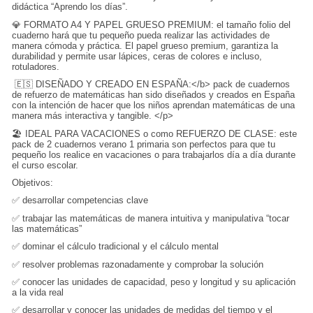
didáctica “Aprendo los días”.
💎 FORMATO A4 Y PAPEL GRUESO PREMIUM: el tamaño folio del
cuaderno hará que tu pequeño pueda realizar las actividades de
manera cómoda y práctica. El papel grueso premium, garantiza la
durabilidad y permite usar lápices, ceras de colores e incluso,
rotuladores.
🇪🇸 DISEÑADO Y CREADO EN ESPAÑA:</b> pack de cuadernos
de refuerzo de matemáticas han sido diseñados y creados en España
con la intención de hacer que los niños aprendan matemáticas de una
manera más interactiva y tangible. </p>
🏖️ IDEAL PARA VACACIONES o como REFUERZO DE CLASE: este
pack de 2 cuadernos verano 1 primaria son perfectos para que tu
pequeño los realice en vacaciones o para trabajarlos día a día durante
el curso escolar.
Objetivos:
✅ desarrollar competencias clave
✅ trabajar las matemáticas de manera intuitiva y manipulativa “tocar
las matemáticas”
✅ dominar el cálculo tradicional y el cálculo mental
✅ resolver problemas razonadamente y comprobar la solución
✅ conocer las unidades de capacidad, peso y longitud y su aplicación
a la vida real
✅ desarrollar y conocer las unidades de medidas del tiempo y el