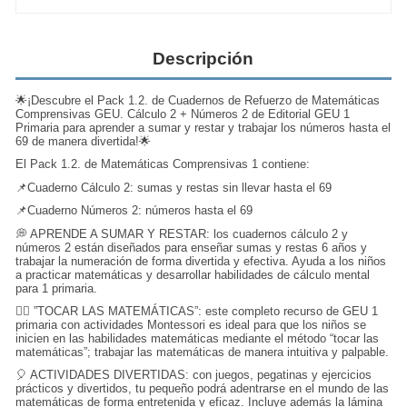
Descripción
🌟¡Descubre el Pack 1.2. de Cuadernos de Refuerzo de Matemáticas
Comprensivas GEU. Cálculo 2 + Números 2 de Editorial GEU 1
Primaria para aprender a sumar y restar y trabajar los números hasta el
69 de manera divertida!🌟
El Pack 1.2. de Matemáticas Comprensivas 1 contiene:
📌Cuaderno Cálculo 2: sumas y restas sin llevar hasta el 69
📌Cuaderno Números 2: números hasta el 69
💭 APRENDE A SUMAR Y RESTAR: los cuadernos cálculo 2 y
números 2 están diseñados para enseñar sumas y restas 6 años y
trabajar la numeración de forma divertida y efectiva. Ayuda a los niños
a practicar matemáticas y desarrollar habilidades de cálculo mental
para 1 primaria.
🖐🏻 ”TOCAR LAS MATEMÁTICAS”: este completo recurso de GEU 1
primaria con actividades Montessori es ideal para que los niños se
inicien en las habilidades matemáticas mediante el método “tocar las
matemáticas”; trabajar las matemáticas de manera intuitiva y palpable.
🎈 ACTIVIDADES DIVERTIDAS: con juegos, pegatinas y ejercicios
prácticos y divertidos, tu pequeño podrá adentrarse en el mundo de las
matemáticas de forma entretenida y eficaz. Incluye además la lámina