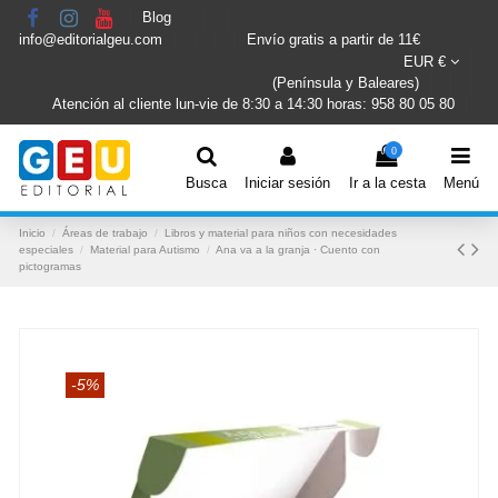
Blog
info@editorialgeu.com
Envío gratis a partir de 11€
EUR €
(Península y Baleares)
Atención al cliente lun-vie de 8:30 a 14:30 horas: 958 80 05 80
0
Busca
Iniciar sesión
Ir a la cesta
Menú
Inicio
Áreas de trabajo
Libros y material para niños con necesidades
especiales
Material para Autismo
Ana va a la granja · Cuento con
pictogramas
-5%