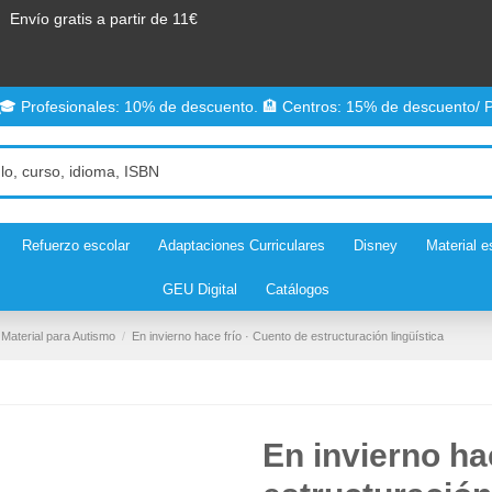
Envío gratis a partir de 11€
 🎓 Profesionales: 10% de descuento. 🏨 Centros: 15% de descuento/ P
Refuerzo escolar
Adaptaciones Curriculares
Disney
Material e
GEU Digital
Catálogos
Material para Autismo
En invierno hace frío · Cuento de estructuración lingüística
En invierno ha