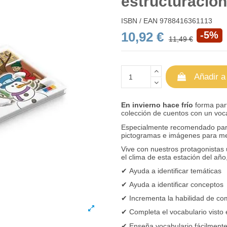
estructuración
ISBN / EAN
9788416361113
10,92 €
-5%
11,49 €
Añadir a
En invierno hace frío
forma par
colección de cuentos con un voc
Especialmente recomendado para 
pictogramas e imágenes para mejo
Vive con nuestros protagonistas 
el clima de esta estación del añ
✔
Ayuda a identificar temáticas
✔
Ayuda a identificar conceptos
✔
Incrementa la habilidad de co
✔
Completa el vocabulario visto 
✔
Enseña vocabulario fácilment