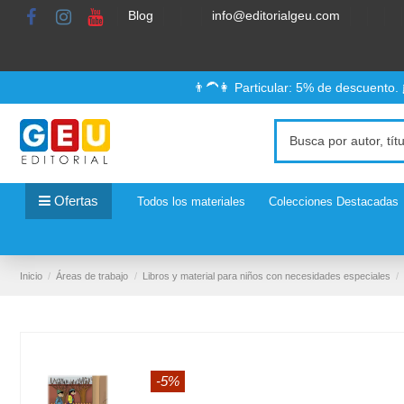
Blog
info@editorialgeu.com
👨‍🦱👩 Particular: 5% de descuento.
Ofertas
Todos los materiales
Colecciones Destacadas
Inicio
Áreas de trabajo
Libros y material para niños con necesidades especiales
-5%