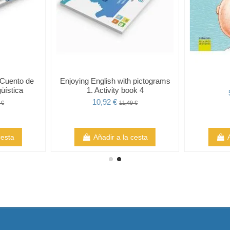
 Cuento de
Enjoying English with pictograms
güística
1. Activity book 4
10,92 €
 €
11,49 €
cesta
Añadir a la cesta