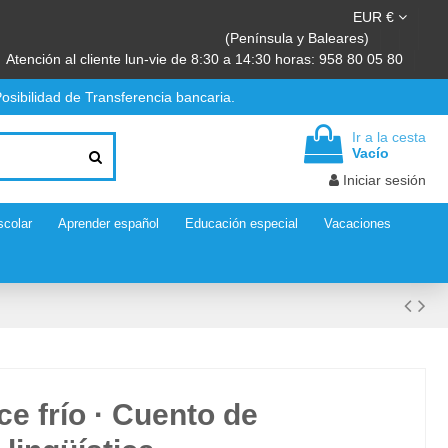
EUR €
(Península y Baleares)
Atención al cliente lun-vie de 8:30 a 14:30 horas: 958 80 05 80
osibilidad de Transferencia bancaria.
Ir a la cesta
Vacío
Iniciar sesión
scolar
Aprender español
Educación especial
Vacaciones
ce frío · Cuento de