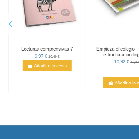
Lecturas comprensivas 7
Empieza el colegio ·
estructuración lin
9,97 €
10,49 €
10,92 €
11,49
Añadir a la cesta
Añadir a la 