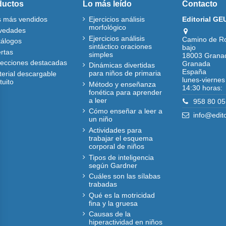
ductos
Lo más leído
Contacto
s más vendidos
Ejercicios análisis
Editorial GE
morfológico
vedades
Ejercicios análisis
Camino de R
tálogos
sintáctico oraciones
bajo
rtas
simples
18003 Grana
lecciones destacadas
Granada
Dinámicas divertidas
España
para niños de primaria
erial descargable
lunes-viernes
tuito
Método y enseñanza
14:30 horas:
fonética para aprender
a leer
958 80 05
Cómo enseñar a leer a
info@edit
un niño
Actividades para
trabajar el esquema
corporal de niños
Tipos de inteligencia
según Gardner
Cuáles son las sílabas
trabadas
Qué es la motricidad
fina y la gruesa
Causas de la
hiperactividad en niños