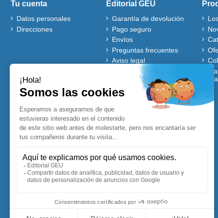
Tu cuenta
Editorial GEU
Pro
Datos personales
Garantía de devolución
Lo
Direcciones
Pago seguro
No
Envíos
Ca
Preguntas frecuentes
Ofe
Aviso legal
Co
Quiénes somos
Mat
gra
Política de cookies
Autores
Ventajas de comprar en
nuestra web
Cuentos Disney
Accesibles para Todos
Planificadores y
Calendarios Disney
Lecturas comprensivas
Visitadores de centros
Blog