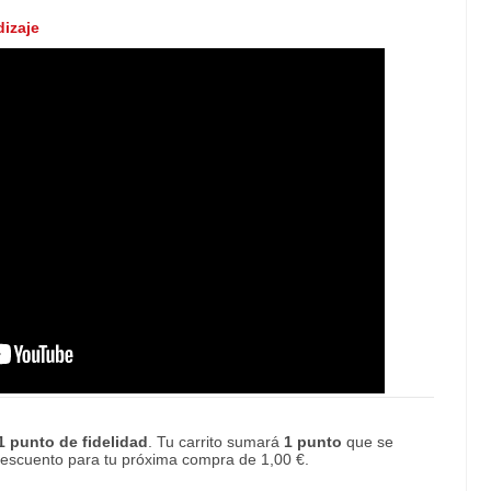
izaje
1
punto de fidelidad
. Tu carrito sumará
1
punto
que se
 descuento para tu próxima compra de
1,00 €
.