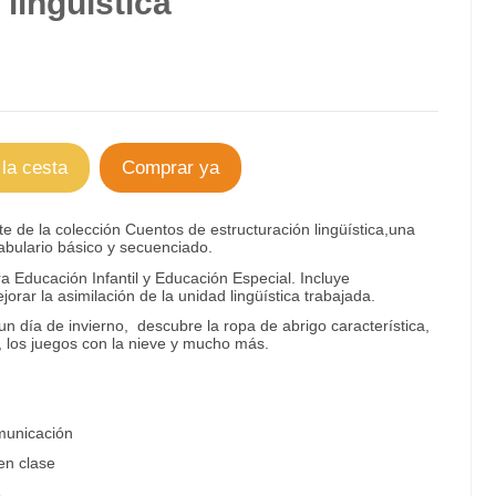
 lingüística
 la cesta
Comprar ya
te de la colección Cuentos de estructuración lingüística,una
abulario básico y secuenciado.
Educación Infantil y Educación Especial. Incluye
rar la asimilación de la unidad lingüística trabajada.
un día de invierno, descubre la ropa de abrigo característica,
o, los juegos con la nieve y mucho más.
municación
en clase
e