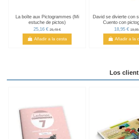
:
La boîte aux Pictogrammes (Mi
David se divierte con 
estuche de pictos)
Cuento con pict
25,16 €
18,95 €
26,49 €
19,95
Añadir a la cesta
Añadir a la 
Los clien