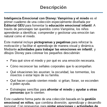
Descripción
Inteligencia Emocional con Disney: Vampirina y el miedo
es el
primer cuaderno de una colección especialmente diseñada por
Editorial GEU
para fomentar la
educación emocional infantil
. A
través de personajes tan queridos como
Vampirina
, los niños
aprenderán a identificar, comprender y gestionar una emoción tan
natural como el miedo.
Este material incluye
pictogramas y pegatinas
para reforzar la
motivación y facilitar el aprendizaje de manera visual y dinámica.
Mediante
actividades para trabajar las emociones en infantil
, y
dibujos Disney para colorear los pequeños descubrirán:
Para qué sirve el miedo y por qué es una emoción necesaria.
Cómo reconocer las señales corporales que lo acompañan.
Qué situaciones les asustan: la oscuridad, las tormentas, los
insectos o estar lejos de su familia.
Qué hacen cuando sienten miedo: si gritan, lloran, se esconden
o piden ayuda.
Estrategias sencillas para
afrontar el miedo
y
ayudar a otras
personas
que lo sienten.
Este cuaderno forma parte de una colección basada en la
gestión
emocional en niños
, que combina diversión, aprendizaje y desarrollo
personal. Con propuestas para
pintar emociones
y
actividades de