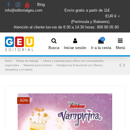
Blog
info@editorialgeu.com
Envío gratis a partir de 11€
EUR €
(Península y Baleares)
Atención al cliente lun-vie de 8:30 a 14:30 horas: 958 80 05 80
0
Busca
Iniciar sesión
Ir a la cesta
Menú
Inicio
Áreas de trabajo
Libros y material para niños con necesidades
especiales
Material para Autismo
Inteligencia Emocional con Disney:
Vampirina y el miedo
-50%