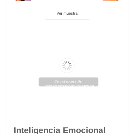
Ver muestra
Cannot access file!
/modules/lpsflipbook/views/pdf/pdf_173_1.pdf
Inteligencia Emocional