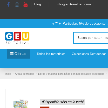
Blog
info@editorialgeu.com
👨‍🦱👩 Particular: 5% de descuento.
Ofertas
Todos los materiales
Colecciones Destacadas
Inicio
Áreas de trabajo
Libros y material para niños con necesidades especiales
¡Disponible sólo en la web!