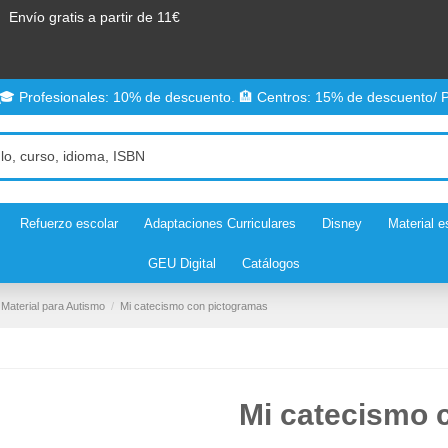
Envío gratis a partir de 11€
 🎓 Profesionales: 10% de descuento. 🏨 Centros: 15% de descuento/ P
Refuerzo escolar
Adaptaciones Curriculares
Disney
Material e
GEU Digital
Catálogos
Material para Autismo
Mi catecismo con pictogramas
Mi catecismo 