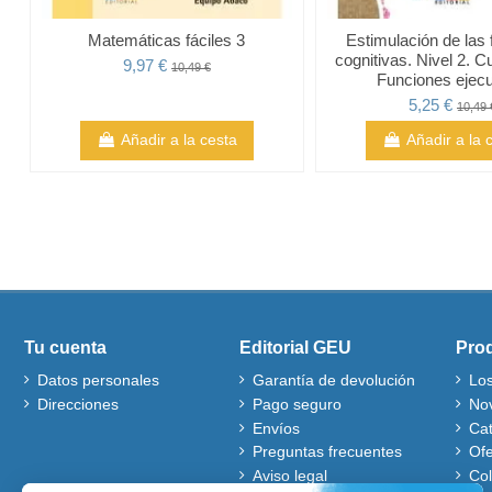
Matemáticas fáciles 3
Estimulación de las
cognitivas. Nivel 2. C
9,97 €
10,49 €
Funciones ejecu
5,25 €
10,49 
Añadir a la cesta
Añadir a la 
Tu cuenta
Editorial GEU
Pro
Datos personales
Garantía de devolución
Lo
Direcciones
Pago seguro
No
Envíos
Ca
Preguntas frecuentes
Ofe
Aviso legal
Co