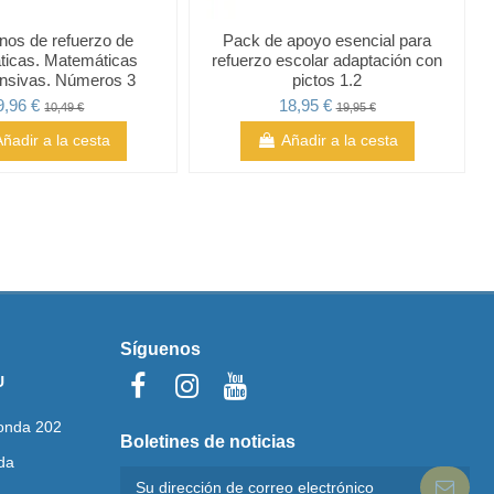
nos de refuerzo de
Pack de apoyo esencial para
icas. Matemáticas
refuerzo escolar adaptación con
nsivas. Números 3
pictos 1.2
9,96 €
18,95 €
10,49 €
19,95 €
Añadir a la cesta
Añadir a la cesta
Síguenos
U
onda 202
Boletines de noticias
da