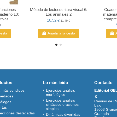
 funciones
Método de lectoescritura visual 6:
Cuader
uaderno 10:
Los animales 2
matemát
tivas
compre
10,92 €
11,49 €
€
cesta
Añadir a la cesta
ductos
Lo más leído
Contacto
s más vendidos
Ejercicios análisis
Editorial GE
morfológico
vedades
Ejercicios análisis
Camino de R
tálogos
sintáctico oraciones
bajo
rtas
simples
18003 Grana
lecciones destacadas
Granada
Dinámicas divertidas