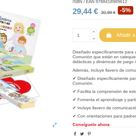
ISBN / EAN
9788418989612
29,44 €
-5%
30,99 €
Añadir a
Diseñado específicamente para 
Comunión que están en cateques
didácticas y dinámicas de juego i
Además, incluye llavero de comuni
✔
Diseñado específicamente par
Comunión.
✔ F
acilita la comprensión de es
✔
Fomenta el aprendizaje y partic
✔
Incluye llavero de comunicació
✔
Con orientaciones para padres
Consíguelo ahora