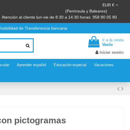
EUR €
(Península y Baleares)
Atención al cliente lun-vie de 8:30 a 14:30 horas: 958 80 05 80
osibilidad de Transferencia bancaria.
Ir a la cesta
Vacío
Iniciar sesión
scolar
Aprender español
Educación especial
Vacaciones
con pictogramas