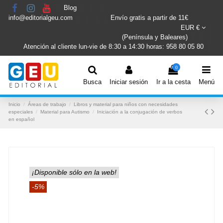
Blog
info@editorialgeu.com
Envío gratis a partir de 11€
EUR €
(Península y Baleares)
Atención al cliente lun-vie de 8:30 a 14:30 horas: 958 80 05 80
0
Busca
Iniciar sesión
Ir a la cesta
Menú
Inicio
Áreas de trabajo
Libros y material para niños con necesidades
especiales
Material para Autismo
Iniciación a la conjugación de verbos
en español
¡Disponible sólo en la web!
-5%