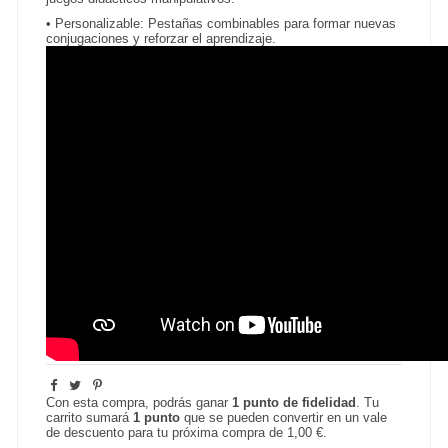
•
Personalizable: Pestañas combinables para formar nuevas
conjugaciones y reforzar el aprendizaje.
Con esta compra, podrás ganar
1
punto de fidelidad
. Tu
carrito sumará
1
punto
que se pueden convertir en un vale
de descuento para tu próxima compra de
1,00 €
.