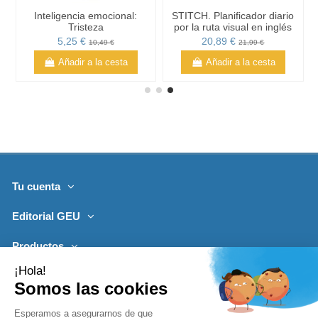
Inteligencia emocional:
STITCH. Planificador diario
Tristeza
por la ruta visual en inglés
5,25 €
20,89 €
10,49 €
21,99 €
Añadir a la cesta
Añadir a la cesta
Tu cuenta
Editorial GEU
Productos
Lo más leído
Contacto