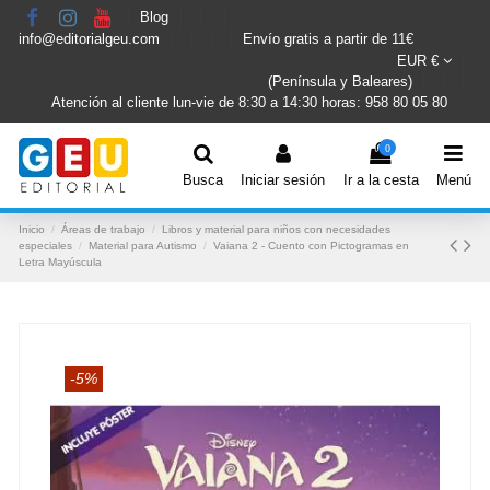
Blog
info@editorialgeu.com
Envío gratis a partir de 11€
EUR €
(Península y Baleares)
Atención al cliente lun-vie de 8:30 a 14:30 horas: 958 80 05 80
0
Busca
Iniciar sesión
Ir a la cesta
Menú
Inicio
Áreas de trabajo
Libros y material para niños con necesidades
especiales
Material para Autismo
Vaiana 2 - Cuento con Pictogramas en
Letra Mayúscula
-5%