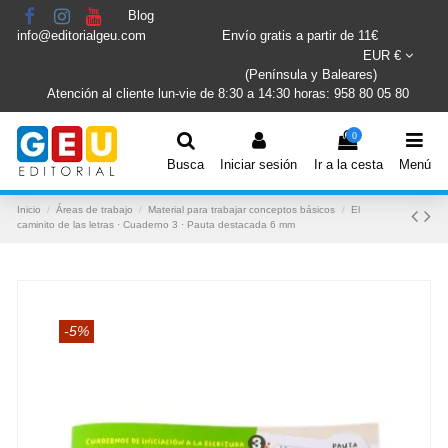
Blog
info@editorialgeu.com
Envío gratis a partir de 11€
EUR €
(Península y Baleares)
Atención al cliente lun-vie de 8:30 a 14:30 horas: 958 80 05 80
0
Busca
Iniciar sesión
Ir a la cesta
Menú
Inicio
Áreas de trabajo
Material para trabajar conceptos básicos
El
caminito de las letras · Cuaderno 3 · Pauta destacada 6 mm
-5%