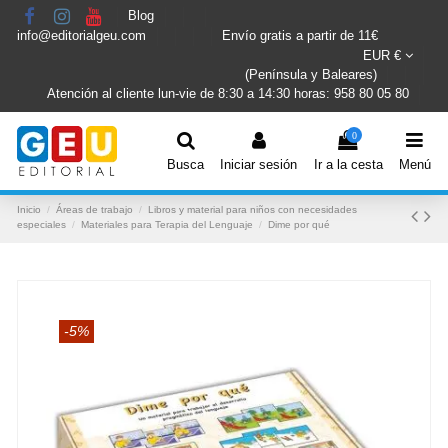
Blog
info@editorialgeu.com
Envío gratis a partir de 11€
EUR €
(Península y Baleares)
Atención al cliente lun-vie de 8:30 a 14:30 horas: 958 80 05 80
0
Busca
Iniciar sesión
Ir a la cesta
Menú
Inicio
Áreas de trabajo
Libros y material para niños con necesidades
especiales
Materiales para Terapia del Lenguaje
Dime por qué
-5%