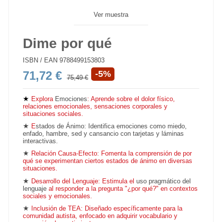
Ver muestra
Dime por qué
ISBN / EAN
9788499153803
71,72 €
-5%
75,49 €
★
Explora
Emociones
: Aprende sobr
e el dolor físico,
relaciones emocionales, sensaciones corporales y
situaciones sociales.
★
E
stados de Ánimo: Identifica emociones como miedo,
enfado, hambre, sed y cansancio con tarjetas y láminas
interactivas.
★
Relación Causa-Efecto: Fomenta la comprensión de por
qué se experimentan ciertos estados de ánimo en diversas
situaciones.
★
Desarrollo del Lenguaje: Estimula el
uso pragmático del
lenguaje
al responder a la pregunta "¿por qué?" en contextos
sociales y emocionales.
★
Inclusión de TEA: Diseñado específicamente para la
comunidad autista, enfocado en adquirir vocabulario y