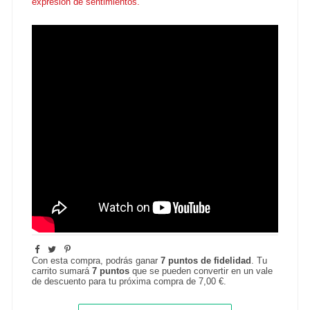
expresión de sentimientos.
Con esta compra, podrás ganar
7
puntos de fidelidad
. Tu
carrito sumará
7
puntos
que se pueden convertir en un vale
de descuento para tu próxima compra de
7,00 €
.