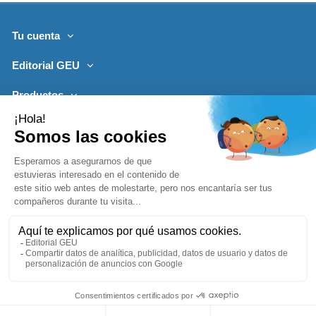
Tu cuenta
Editorial GEU
Productos
Lo más leído
Contacto
Síguenos
Boletines de noticias
Añadir a la cesta
1996-2026, desarrollado por
Editorialgeu.com©
impreso por
Comprar ya
Lozano Impresores
-
Política de Privacidad
Aviso Legal