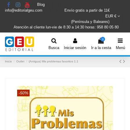
Blog
info@editorialgeu.com
Envío gratis a partir de 11€
EUR €
(Península y Baleares)
Atención al cliente lun-vie de 8:30 a 14:30 horas: 958 80 05 80
0
Busca
Iniciar sesión
Ir a la cesta
Menú
Inicio
Outlet
(Antigua) Mis problemas favoritos 1.1
-50%