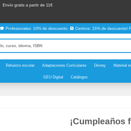
Envío gratis a partir de 11€
 🎓 Profesionales: 10% de descuento. 🏨 Centros: 15% de descuento/ P
Refuerzo escolar
Adaptaciones Curriculares
Disney
Material e
GEU Digital
Catálogos
¡Cumpleaños fe