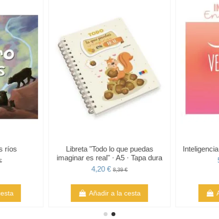
s ríos
Libreta "Todo lo que puedas
Inteligenci
imaginar es real" · A5 · Tapa dura
€
4,20 €
8,39 €
cesta
Añadir a la cesta