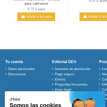
8,24 €
16,49 
para calmarme
4,75 €
5,00 €
Añadir a la cesta
Añadir a la 
Tu cuenta
Editorial GEU
Pro
Datos personales
Garantía de devolución
Lo
Direcciones
Pago seguro
No
Envíos
Ca
Preguntas frecuentes
Ofe
Aviso legal
Co
Quiénes somos
Mat
gra
Política de cookies
Autores