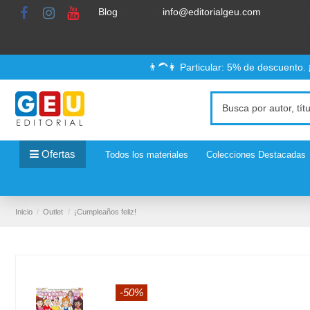
Blog
info@editorialgeu.com
👨‍🦱👩 Particular: 5% de descuento.
Ofertas
Todos los materiales
Colecciones Destacadas
Inicio
Outlet
¡Cumpleaños feliz!
-50%