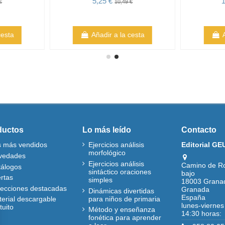
5,25 €
1
€
10,49 €
cesta
Añadir a la cesta
ductos
Lo más leído
Contacto
s más vendidos
Ejercicios análisis
Editorial GE
morfológico
vedades
Ejercicios análisis
Camino de R
tálogos
sintáctico oraciones
bajo
rtas
simples
18003 Grana
lecciones destacadas
Granada
Dinámicas divertidas
España
para niños de primaria
erial descargable
lunes-viernes
tuito
Método y enseñanza
14:30 horas:
fonética para aprender