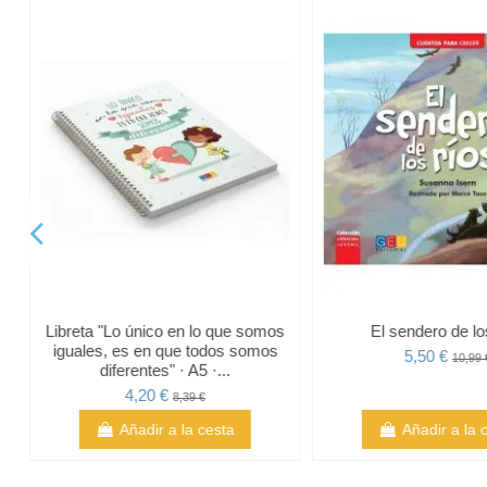
Libreta "Lo único en lo que somos
El sendero de lo
iguales, es en que todos somos
5,50 €
10,99 
diferentes" · A5 ·...
4,20 €
8,39 €
Añadir a la cesta
Añadir a la 