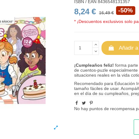
ISBN / EAN
8436548131357
8,24 €
-50%
16,49 €
* ¡Descuentos exclusivos solo par
Añadir a
¡Cumpleaños feliz!
forma parte
de cuentos-puzle especialmente 
situaciones reales en la vida coti
Recomendado para Educación Infan
tamaño fáciles de usar. Acompá
en el día de su cumpleaños, prep
No hay puntos de recompensa pa