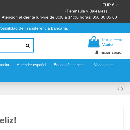
EUR €
(Península y Baleares)
Atención al cliente lun-vie de 8:30 a 14:30 horas: 958 80 05 80
osibilidad de Transferencia bancaria.
Ir a la cesta
Vacío
Iniciar sesión
scolar
Aprender español
Educación especial
Vacaciones
liz!