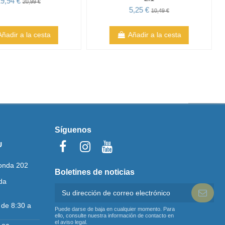
9,94 €
20,99 €
5,25 €
10,49 €
Añadir a la cesta
Añadir a la cesta
Síguenos
U
onda 202
Boletines de noticias
da
 de 8:30 a
Puede darse de baja en cualquier momento. Para
ello, consulte nuestra información de contacto en
el aviso legal.