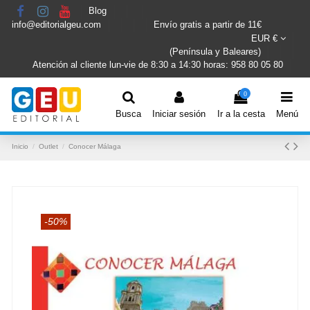
Blog
info@editorialgeu.com
Envío gratis a partir de 11€
EUR €
(Península y Baleares)
Atención al cliente lun-vie de 8:30 a 14:30 horas: 958 80 05 80
0
Busca
Iniciar sesión
Ir a la cesta
Menú
Inicio
Outlet
Conocer Málaga
-50%