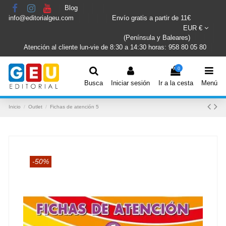
Blog
info@editorialgeu.com
Envío gratis a partir de 11€
EUR €
(Península y Baleares)
Atención al cliente lun-vie de 8:30 a 14:30 horas: 958 80 05 80
0
Busca
Iniciar sesión
Ir a la cesta
Menú
Inicio
Outlet
Fichas de atención 5
-50%