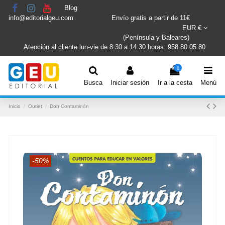
Blog
info@editorialgeu.com
Envío gratis a partir de 11€
EUR €
(Península y Baleares)
Atención al cliente lun-vie de 8:30 a 14:30 horas: 958 80 05 80
0
Busca
Iniciar sesión
Ir a la cesta
Menú
Inicio
Outlet
Don Contaminón
-50%