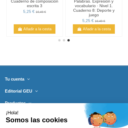
Cuaderno de composición
Palabras. Expresión y
escrita 3
vocabulario · Nivel 1.
Cuaderno 8: Deporte y
5,25 €
10,49 €
juego
5,25 €
10,49 €
Añadir a la cesta
Añadir a la cesta
Tu cuenta
Editorial GEU
Productos
Lo más leído
Contacto