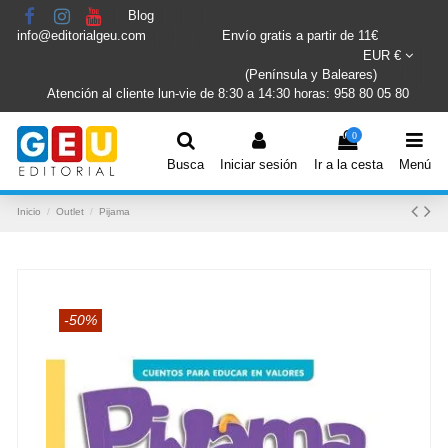
Blog
info@editorialgeu.com
Envío gratis a partir de 11€
EUR €
(Península y Baleares)
Atención al cliente lun-vie de 8:30 a 14:30 horas: 958 80 05 80
0
Busca
Iniciar sesión
Ir a la cesta
Menú
Inicio
Outlet
Pijama
-50%