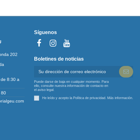
Síguenos
U
onda 202
Boletines de noticias
da
 de 8:30 a
Puede darse de baja en cualquier momento. Para
ello, consulte nuestra información de contacto en
el aviso legal.
 80
He leído y acepto la Política de privacidad.
Más información
.
orialgeu.com