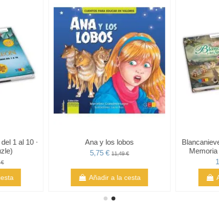
el 1 al 10 ·
Ana y los lobos
Blancanieve
zle)
Memoria ·
5,75 €
11,49 €
1
 €
cesta
Añadir a la cesta