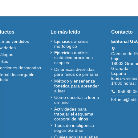
ductos
Lo más leído
Contacto
s más vendidos
Ejercicios análisis
Editorial GE
morfológico
vedades
Ejercicios análisis
Camino de R
tálogos
sintáctico oraciones
bajo
rtas
simples
18003 Grana
lecciones destacadas
Granada
Dinámicas divertidas
España
para niños de primaria
erial descargable
lunes-viernes
tuito
Método y enseñanza
14:30 horas:
fonética para aprender
a leer
958 80 05
Cómo enseñar a leer a
info@edit
un niño
Actividades para
trabajar el esquema
corporal de niños
Tipos de inteligencia
según Gardner
Cuáles son las sílabas