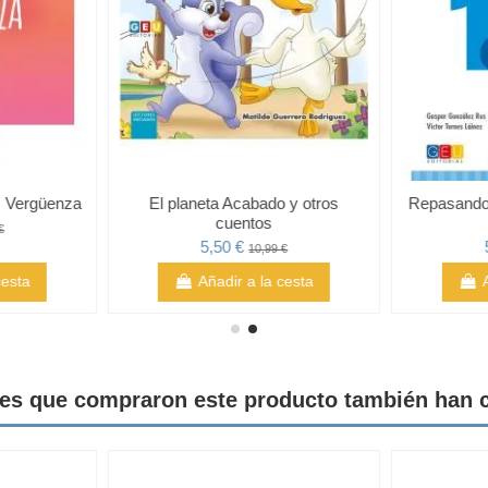
l: Vergüenza
El planeta Acabado y otros
Repasando 
cuentos
€
5,50 €
10,99 €
cesta
Añadir a la cesta
tes que compraron este producto también han