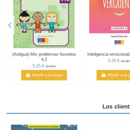
(Antigua) Mis problemas favoritos
Inteligencia emociona
4.2
5,25 €
10,49 
5,25 €
10,49 €
Añadir a la cesta
Añadir a la 
Los clien