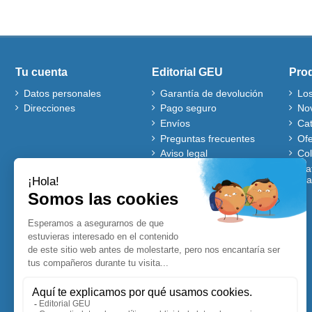
Tu cuenta
Editorial GEU
Pro
Datos personales
Garantía de devolución
Lo
Direcciones
Pago seguro
No
Envíos
Ca
Preguntas frecuentes
Ofe
Aviso legal
Co
Quiénes somos
Mat
gra
Política de cookies
Autores
Ventajas de comprar en
nuestra web
Cuentos Disney
Accesibles para Todos
Planificadores y
Calendarios Disney
Lecturas comprensivas
Visitadores de centros