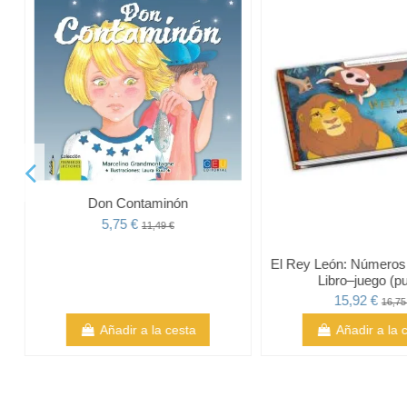
Don Contaminón
5,75 €
11,49 €
El Rey León: Números d
Libro–juego (pu
15,92 €
16,75
Añadir a la cesta
Añadir a la 