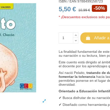
ISBN / EAN
9788499158723
5,50 €
-50%
10,99 €
* ¡Descuentos exclusivos solo par
Añadir a
La finalidad fundamental de este 
su narración o su lectura, bien p
Este cuento está dirigido al ámbi
el docente por los aprendizajes
Así nació Pelaito,
tratando de da
fomentar la tolerancia
hacia las
permitirles ponerse en el lugar d
diversidad.
Orientado a Educación Infantil
✔ Busca disfrutar de su narración
✔ Diseñado como herramienta pa