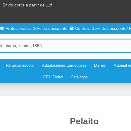
Envío gratis a partir de 11€
 🎓 Profesionales: 10% de descuento. 🏨 Centros: 15% de descuento/ P
Refuerzo escolar
Adaptaciones Curriculares
Disney
Material e
GEU Digital
Catálogos
Pelaito