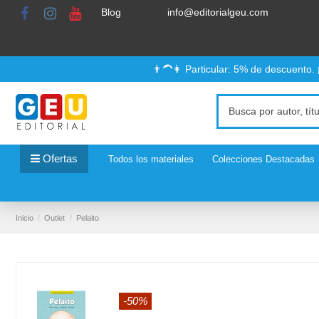
Blog
info@editorialgeu.com
👨‍🦱👩 Particular: 5% de descuento.
Ofertas
Todos los materiales
Colecciones Destacadas
Inicio
Outlet
Pelaito
-50%