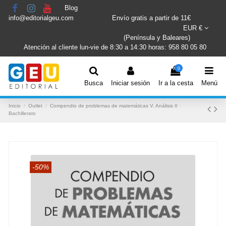
Blog
info@editorialgeu.com
Envío gratis a partir de 11€
EUR €
(Península y Baleares)
Atención al cliente lun-vie de 8:30 a 14:30 horas: 958 80 05 80
0
Busca
Iniciar sesión
Ir a la cesta
Menú
Inicio
Outlet
Compendio de problemas de matemáticas V. Análisis II ·
Bachillerato
-50%