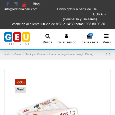
Blog
info@editorialgeu.com
Envío gratis a partir de 11€
EUR €
(Península y Baleares)
Atención al cliente lun-vie de 8:30 a 14:30 horas: 958 80 05 80
0
Busca
Iniciar sesión
Ir a la cesta
Menú
Inicio
Outlet
Pack planificador + libreta de pegatinas el colegio Disney
-50%
Pack