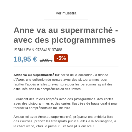
Ver muestra
Anne va au supermarché -
avec des pictogrammmes
ISBN / EAN
9788418137488
18,95 €
-5%
19,95 €
Anne va au supermarché
fait partie de la collection
Le monde
d’Anne
, une collection de contes avec des pictogrammes pour
faciliter l’accès à la lecture-écriture pour les personnes ayant des
difficultés dans la compréhension des textes.
Il contient des textes adaptés avec des pictogrammes, des cartes
avec des pictogrammes et des cartes illustrées de haute qualité pour
faciliter la compréhension de l’histoire.
Amuse-toi avec Anne au supermarché, préparez ensemble la liste
des courses, prenez le
s
transport
s
public
s
, allez à la boulangerie, à
la charcuterie, chez le primeur…et bien plus encore !