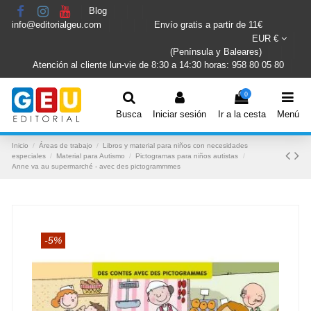
Blog
info@editorialgeu.com
Envío gratis a partir de 11€
EUR €
(Península y Baleares)
Atención al cliente lun-vie de 8:30 a 14:30 horas: 958 80 05 80
0
Busca
Iniciar sesión
Ir a la cesta
Menú
Inicio
Áreas de trabajo
Libros y material para niños con necesidades
especiales
Material para Autismo
Pictogramas para niños autistas
Anne va au supermarché - avec des pictogrammmes
-5%