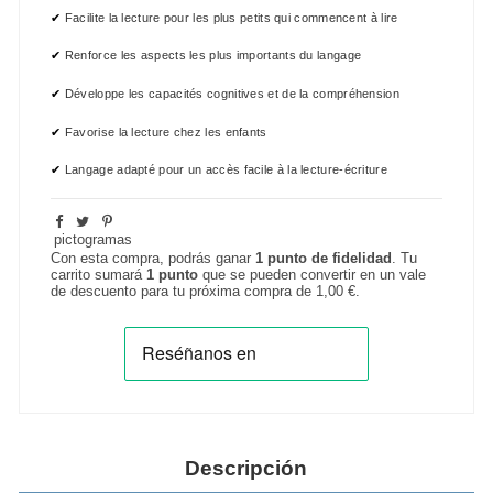
✔
Facilite la lecture pour les plus petits qui commencent à lire
✔
Renforce les aspects les plus importants du langage
✔
Développe les capacités cognitives et de la compréhension
✔
Favorise la lecture chez les enfants
✔
Langage adapté pour un accès facile à la lecture-écriture
pictogramas
Con esta compra, podrás ganar
1
punto de fidelidad
. Tu
carrito sumará
1
punto
que se pueden convertir en un vale
de descuento para tu próxima compra de
1,00 €
.
Descripción