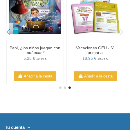
Papi, ¿los niños juegan con
Vacaciones GEU - 6º
muñecas?
primaria
y
5,25 €
18,95 €
10,49 €
19,95 €
Añadir a la cesta
Añadir a la cesta
Tu cuenta