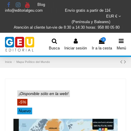
Blog
info@editorialgeu.com
Envío gratis a partir de 11€
EUR €
(Península y Baleares)
Atención al cliente lun-vie de 8:30 a 14:30 horas: 958 80 05 80
0
Busca
Iniciar sesión
Ir a la cesta
Menú
Inicio
Mapa Político del Mundo
¡Disponible sólo en la web!
-5%
Nuevo