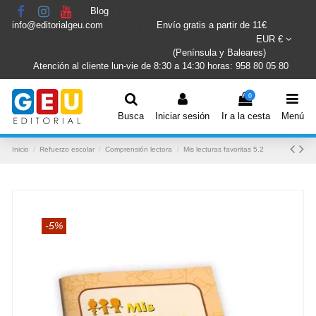
Blog
info@editorialgeu.com
Envío gratis a partir de 11€
EUR €
(Península y Baleares)
Atención al cliente lun-vie de 8:30 a 14:30 horas: 958 80 05 80
0
Busca
Iniciar sesión
Ir a la cesta
Menú
Inicio
Refuerzo escolar
Comprensión lectora
Mis lecturas favoritas 5.2
-5%