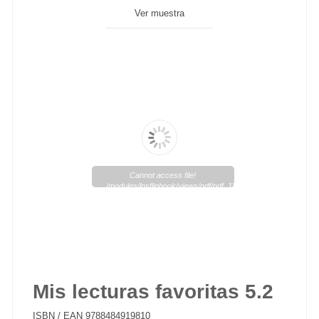
Ver muestra
Cannot access file!
/modules/lpsflipbook/views/pdf/pdf_117_1.pdf
Mis lecturas favoritas 5.2
ISBN / EAN
9788484919810