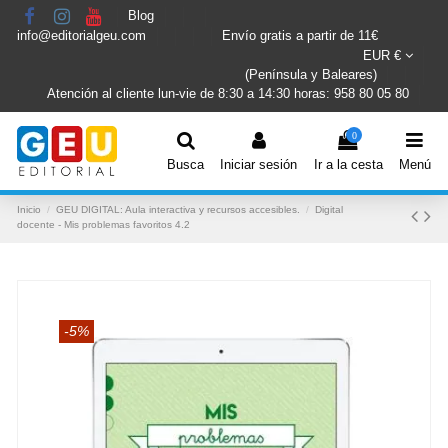
Blog
info@editorialgeu.com
Envío gratis a partir de 11€
EUR €
(Península y Baleares)
Atención al cliente lun-vie de 8:30 a 14:30 horas: 958 80 05 80
0
Busca
Iniciar sesión
Ir a la cesta
Menú
Inicio
GEU DIGITAL: Aula interactiva y recursos accesibles.
Digital
docente - Mis problemas favoritos 4.2
-5%