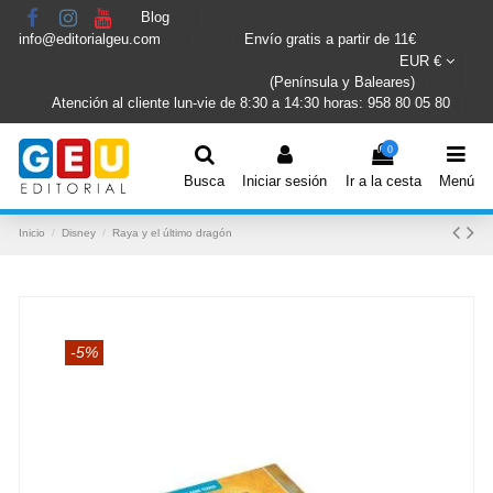
Blog
info@editorialgeu.com
Envío gratis a partir de 11€
EUR €
(Península y Baleares)
Atención al cliente lun-vie de 8:30 a 14:30 horas: 958 80 05 80
0
Busca
Iniciar sesión
Ir a la cesta
Menú
Inicio
Disney
Raya y el último dragón
-5%