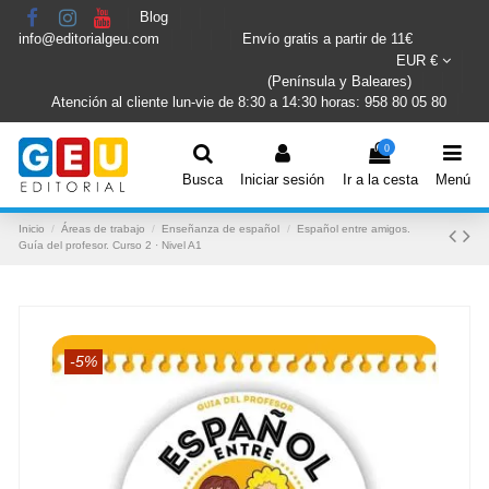
Blog
info@editorialgeu.com
Envío gratis a partir de 11€
EUR €
(Península y Baleares)
Atención al cliente lun-vie de 8:30 a 14:30 horas: 958 80 05 80
0
Busca
Iniciar sesión
Ir a la cesta
Menú
Inicio
Áreas de trabajo
Enseñanza de español
Español entre amigos.
Guía del profesor. Curso 2 · Nivel A1
-5%