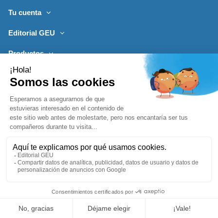
Tu cuenta
Editorial GEU
Productos
Lo más leído
Contacto
Síguenos
Boletines de noticias
Añadir a la cesta
1996-2026, desarrollado por
Editorialgeu.com©
impreso por
Comprar ya
Lozano Impresores
-
Política de Privacidad
Aviso Legal