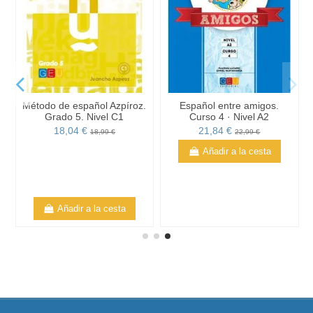
.
Método de español Azpíroz.
Español entre amigos.
Grado 5. Nivel C1
Curso 4 · Nivel A2
18,04 €
21,84 €
18,99 €
22,99 €
Añadir a la cesta
Añadir a la cesta