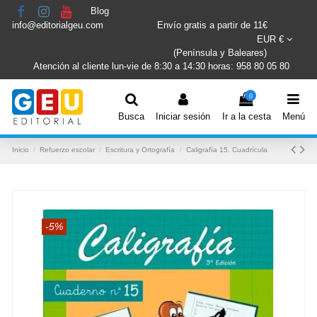
Blog
info@editorialgeu.com
Envío gratis a partir de 11€
EUR €
(Península y Baleares)
Atención al cliente lun-vie de 8:30 a 14:30 horas: 958 80 05 80
0
Busca
Iniciar sesión
Ir a la cesta
Menú
Inicio
Refuerzo escolar
Escritura y Ortografía
Caligrafía 15. Cuadrícula
-5%