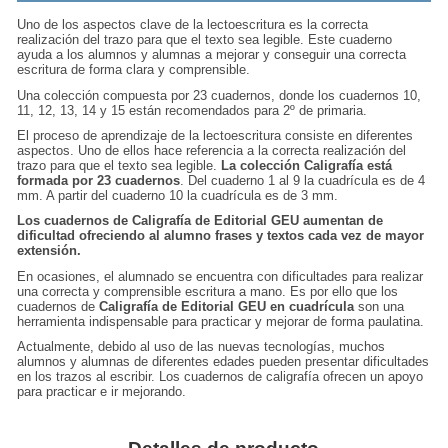
Uno de los aspectos clave de la
lectoescritura
es la correcta
realización del trazo para que el texto sea legible. Este cuaderno
ayuda a los alumnos y alumnas a mejorar y conseguir una correcta
escritura de forma clara y comprensible.
Una colección compuesta por 23 cuadernos, donde los cuadernos 10,
11, 12, 13, 14 y 15 están recomendados para 2º de primaria.
El proceso de aprendizaje de la lectoescritura consiste en diferentes
aspectos. Uno de ellos hace referencia a la correcta realización del
trazo
para que el texto sea legible.
La colección
Caligrafía
está
formada por 23 cuadernos
. Del cuaderno 1 al 9 la cuadrícula es de 4
mm. A partir del cuaderno 10 la cuadrícula es de 3 mm.
Los cuadernos de Caligrafía de Editorial GEU aumentan de
dificultad ofreciendo al alumno frases y textos cada vez de mayor
extensión.
En ocasiones, el alumnado se encuentra con dificultades para realizar
una correcta y comprensible
escritura a mano
. Es por ello que los
cuadernos de
Caligrafía
de Editorial GEU en cuadrícula
son una
herramienta indispensable para practicar y mejorar de forma paulatina.
Actualmente, debido al uso de las nuevas tecnologías, muchos
alumnos y alumnas de diferentes edades pueden presentar dificultades
en los trazos al escribir. Los cuadernos de caligrafía ofrecen un apoyo
para practicar e ir
mejorando
.