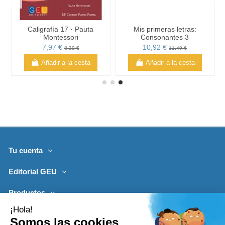
Caligrafía 17 · Pauta
Mis primeras letras:
Montessori
Consonantes 3
7,97 €
10,92 €
8,39 €
11,49 €
Añadir a la cesta
Añadir a la cesta
Tu cuenta
Editorial GEU
Productos
Lo más leído