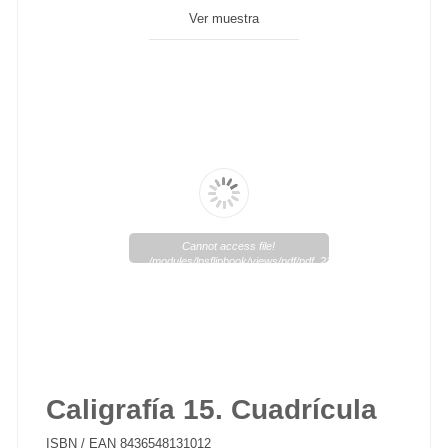
Ver muestra
Cannot access file!
/modules/lpsflipbook/views/pdf/pdf_218_1.pdf
Caligrafía 15. Cuadrícula
ISBN / EAN
8436548131012