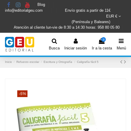
Blog
info@editorialgeu.com
Envío gratis a partir de 11€
EUR €
(Península y Baleares)
Atención al cliente lun-vie de 8:30 a 14:30 horas: 958 80 05 80
0
Busca
Iniciar sesión
Ir a la cesta
Menú
Inicio
Refuerzo escolar
Escritura y Ortografía
Caligrafía fácil 5
-5%