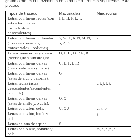
grafomotora en el movimiento de la muñeca. Por ello seguiremos este
proceso:
Tipos de trazado
Mayúsculas
Minúsculas
Letras con líneas rectas (con
I, E, H, F, L, T,
asta y terminales
ascendentes o
descendentes).
Letras con líneas inclinadas
V, W, X, A, N, M, Ñ,
z
(con astas traviesas,
Y, Z, K.
transversales u oblicuas).
Líneas semicurvas y curvas
O, U, C, D, P, R, B
c
(dextrógiro y sinistrógiro).
Letras con líneas curvas
C, D, P, B, R
(astas onduladas y arcos).
Letras con líneas curvas
G
(astas de arco y barbilla).
Letras rectas (astas
J
t, i, j, l, k
descendentes/ascendentes
con cola).
Letras con líneas curvas
O, Q
(astas de anillo y/o cola).
Letras con talón, cola.
U, QU
u, v, w
Letras con talón, bucle y
y
cola.
Letras de asta de espina.
S
Letras con bucle, hombro y
m, n, ñ, p, h
cola.