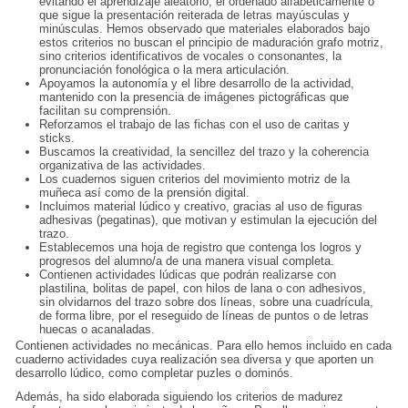
evitando el aprendizaje aleatorio, el ordenado alfabéticamente o
que sigue la presentación reiterada de letras mayúsculas y
minúsculas. Hemos observado que materiales elaborados bajo
estos criterios no buscan el principio de maduración grafo motriz,
sino criterios identificativos de vocales o consonantes, la
pronunciación fonológica o la mera articulación.
Apoyamos la autonomía y el libre desarrollo de la actividad,
mantenido con la presencia de imágenes pictográficas que
facilitan su comprensión.
Reforzamos el trabajo de las fichas con el uso de caritas y
sticks.
Buscamos la creatividad, la sencillez del trazo y la coherencia
organizativa de las actividades.
Los cuadernos siguen criterios del movimiento motriz de la
muñeca así como de la prensión digital.
Incluimos material lúdico y creativo, gracias al uso de figuras
adhesivas (pegatinas), que motivan y estimulan la ejecución del
trazo.
Establecemos una hoja de registro que contenga los logros y
progresos del alumno/a de una manera visual completa.
Contienen actividades lúdicas que podrán realizarse con
plastilina, bolitas de papel, con hilos de lana o con adhesivos,
sin olvidarnos del trazo sobre dos líneas, sobre una cuadrícula,
de forma libre, por el reseguido de líneas de puntos o de letras
huecas o acanaladas.
Contienen actividades no mecánicas. Para ello hemos incluido en cada
cuaderno actividades cuya realización sea diversa y que aporten un
desarrollo lúdico, como completar puzles o dominós.
Además, ha sido elaborada siguiendo los criterios de madurez