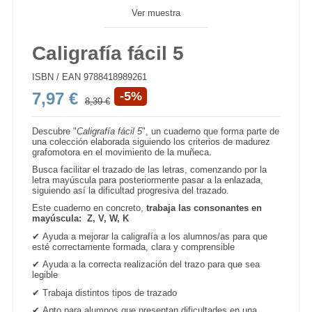
Ver muestra
Caligrafía fácil 5
ISBN / EAN
9788418989261
7,97 €
-5%
8,39 €
Descubre "
Caligrafía fácil 5
", un cuaderno que forma parte de
una colección elaborada siguiendo los criterios de madurez
grafomotora en el movimiento de la muñeca.
Busca facilitar el trazado de las letras, comenzando por la
letra mayúscula para posteriormente pasar a la enlazada,
siguiendo así la dificultad progresiva del trazado.
Este cuaderno en concreto,
trabaja las cons
onantes en
mayúscula: Z, V, W, K
✔
Ayuda a mejorar la caligrafía a los alumnos/as para que
esté correctamente formada, clara y comprensible
✔
Ayuda a la correcta realización del trazo para que sea
legible
✔
Trabaja distintos tipos de trazado
✔
Apto para alumnos que presentan dificultades en una