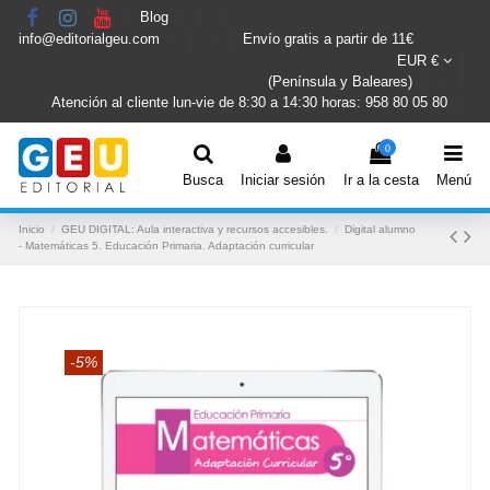
Blog
info@editorialgeu.com
Envío gratis a partir de 11€
EUR €
(Península y Baleares)
Atención al cliente lun-vie de 8:30 a 14:30 horas: 958 80 05 80
0
Busca
Iniciar sesión
Ir a la cesta
Menú
Inicio
GEU DIGITAL: Aula interactiva y recursos accesibles.
Digital alumno
- Matemáticas 5. Educación Primaria. Adaptación curricular
-5%