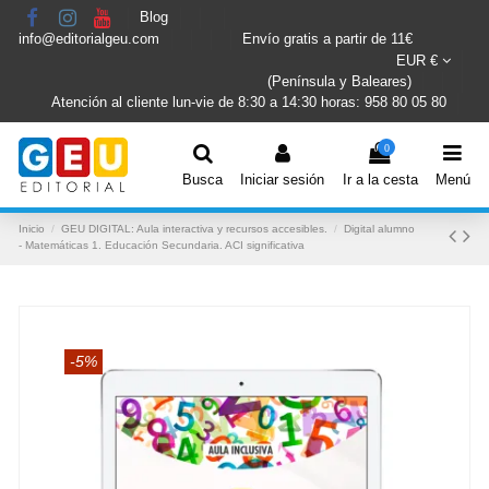
Blog
info@editorialgeu.com
Envío gratis a partir de 11€
EUR €
(Península y Baleares)
Atención al cliente lun-vie de 8:30 a 14:30 horas: 958 80 05 80
0
Busca
Iniciar sesión
Ir a la cesta
Menú
Inicio
GEU DIGITAL: Aula interactiva y recursos accesibles.
Digital alumno
- Matemáticas 1. Educación Secundaria. ACI significativa
-5%