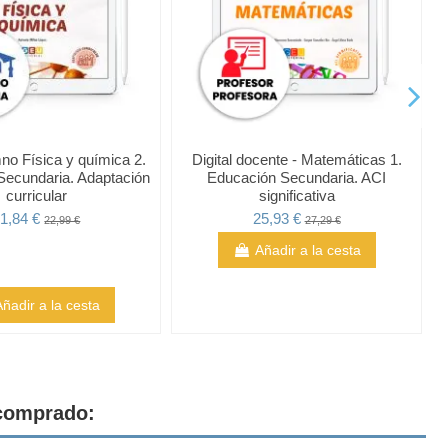
mno Física y química 2.
Digital docente - Matemáticas 1.
Secundaria. Adaptación
Educación Secundaria. ACI
curricular
significativa
1,84 €
25,93 €
22,99 €
27,29 €
Añadir a la cesta
Añadir a la cesta
 comprado: