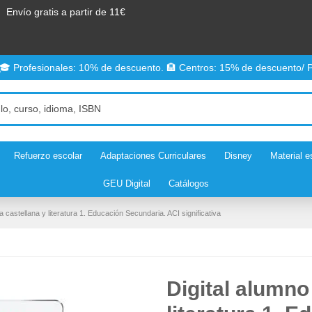
Envío gratis a partir de 11€
 🎓 Profesionales: 10% de descuento. 🏨 Centros: 15% de descuento/ P
Refuerzo escolar
Adaptaciones Curriculares
Disney
Material e
GEU Digital
Catálogos
a castellana y literatura 1. Educación Secundaria. ACI significativa
Digital alumno