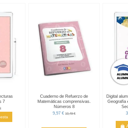
ecturas
Cuaderno de Refuerzo de
Digital alu
s 7
Matemáticas comprensivas.
Geografía 
Números 8
Sec
€
9,97 €
3
10,49 €
cesta