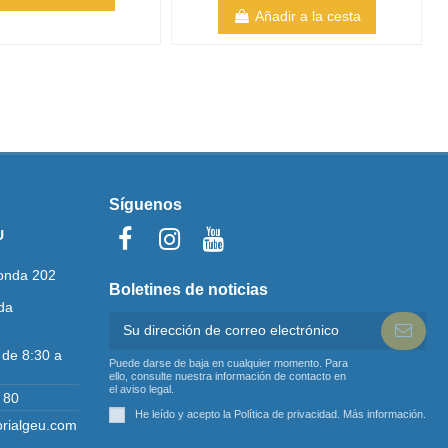
Añadir a la cesta
Síguenos
U
onda 202
Boletines de noticias
da
 de 8:30 a
Puede darse de baja en cualquier momento. Para
ello, consulte nuestra información de contacto en
el aviso legal.
 80
He leído y acepto la Política de privacidad.
Más información
.
orialgeu.com