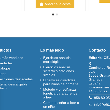
Añadir a la cesta
ductos
Lo más leído
Contacto
s más vendidos
Ejercicios análisis
Editorial GE
morfológico
vedades
Ejercicios análisis
Camino de R
tálogos
sintáctico oraciones
bajo
rtas
simples
18003 Grana
lecciones destacadas
Granada
Dinámicas divertidas
España
para niños de primaria
erial descargable
lunes-viernes
tuito
Método y enseñanza
14:30 horas:
fonética para aprender
a leer
958 80 05
Cómo enseñar a leer a
info@edit
un niño