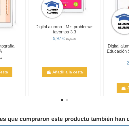
Digital alumno - Mis problemas
favoritos 3.3
9,97 €
10,49 €
tografía
Digital alu
A
Educación 
 €
2
cesta
Añadir a la cesta
tes que compraron este producto también han