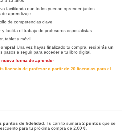
2 a 13 años
va facilitando que todos puedan aprender juntos
s de aprendizaje
rollo de competencias clave
 y facilita el trabajo de profesores especialistas
, tablet y móvil
 compra!
Una vez hayas finalizado tu compra,
recibirás un
os pasos a seguir para acceder a tu libro digital.
a nueva forma de aprender
s licencia de profesor a partir de 20 licencias para el
2
puntos de fidelidad
. Tu carrito sumará
2
puntos
que se
 descuento para tu próxima compra de
2,00 €
.