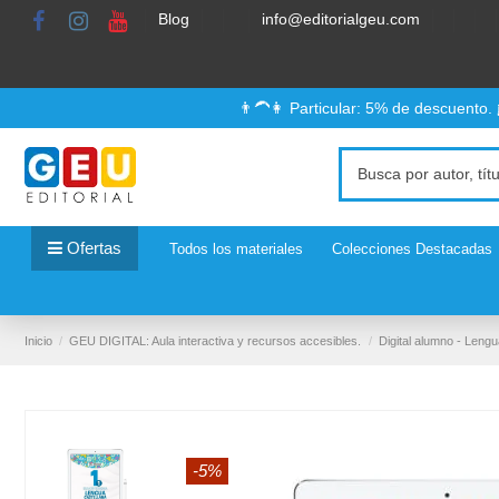
Blog
info@editorialgeu.com
👨‍🦱👩 Particular: 5% de descuento.
Ofertas
Todos los materiales
Colecciones Destacadas
Inicio
GEU DIGITAL: Aula interactiva y recursos accesibles.
Digital alumno - Lengu
-5%