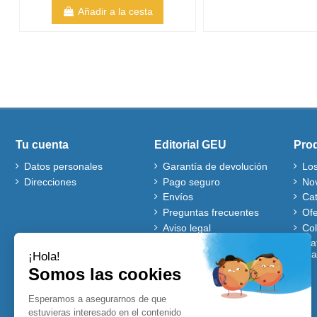
Añadir a la cesta
Tu cuenta
Editorial GEU
Pro
Datos personales
Garantía de devolución
Lo
Direcciones
Pago seguro
No
Envíos
Ca
Preguntas frecuentes
Ofe
Aviso legal
Co
Quiénes somos
Mat
gra
Política de cookies
Autores
Ventajas de comprar en
nuestra web
Cuentos Disney