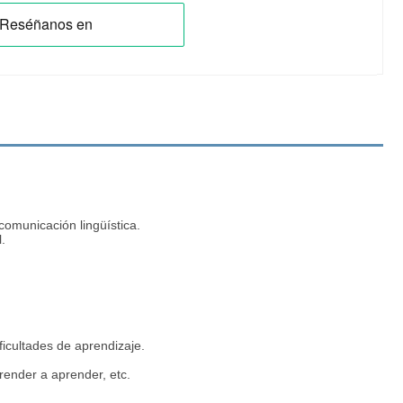
omunicación lingüística.
.
icultades de aprendizaje.
prender a aprender, etc.