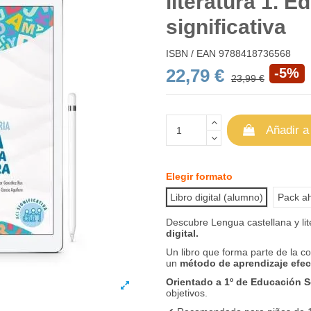
literatura 1. 
significativa
ISBN / EAN
9788418736568
22,79 €
-5%
23,99 €
Añadir a
Elegir formato
Libro digital (alumno)
Pack ah
Descubre Lengua castellana y lit
digital.
Un libro que forma parte de la c
un
método de aprendizaje efec
Orientado a 1º de Educación 
objetivos.