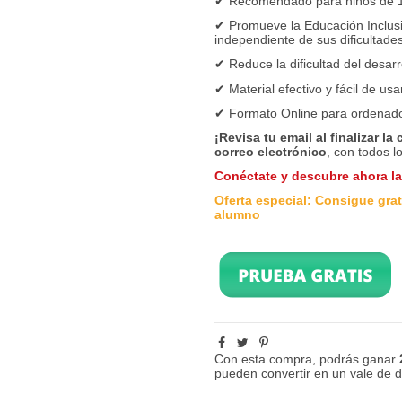
✔
Recomendado para niños de 1
✔
Promueve la Educación Inclusi
independiente de sus dificultade
✔
Reduce la dificultad del desar
✔
Material efectivo y fácil de usar
✔
Formato Online para ordenador
¡Revisa tu email al finalizar la
correo electrónico
, con todos l
Conéctate y descubre ahora l
Oferta especial: Consigue grati
alumno
Con esta compra, podrás ganar
pueden convertir en un vale de