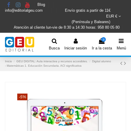
Blog
info@editorialgeu.com
Envío gratis a partir de 11€
EUR €
(Península y Baleares)
Atención al cliente lun-vie de 8:30 a 14:30 horas: 958 80 05 80
0
Busca
Iniciar sesión
Ir a la cesta
Menú
Inicio
GEU DIGITAL: Aula interactiva y recursos accesibles.
Digital alumno
- Matemáticas 1. Educación Secundaria. ACI significativa
-5%