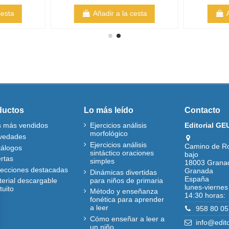
cesta
Añadir a la cesta
ductos
Lo más leído
Contacto
s más vendidos
Ejercicios análisis
Editorial GE
morfológico
vedades
Ejercicios análisis
Camino de R
tálogos
sintáctico oraciones
bajo
rtas
simples
18003 Grana
lecciones destacadas
Granada
Dinámicas divertidas
España
para niños de primaria
erial descargable
lunes-viernes
tuito
Método y enseñanza
14:30 horas:
fonética para aprender
a leer
958 80 05
Cómo enseñar a leer a
info@edit
un niño