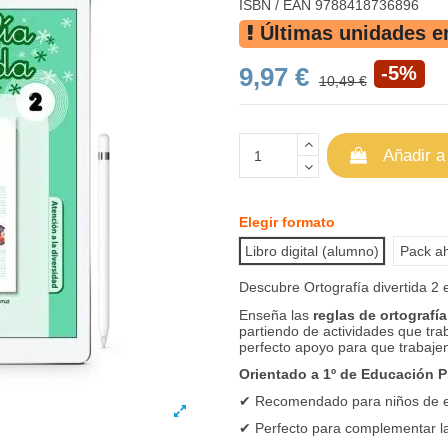
ISBN / EAN
9788418736896
Últimas unidades e
9,97 €
-5%
10,49 €
Añadir a
Elegir formato
Libro digital (alumno)
Pack ah
Descubre Ortografía divertida 2
Enseña las
reglas de ortografía
partiendo de actividades que tra
perfecto apoyo para que trabaje
Orientado a 1º de Educación P
✔
Recomendado para niños de e
✔
Perfecto para complementar la 