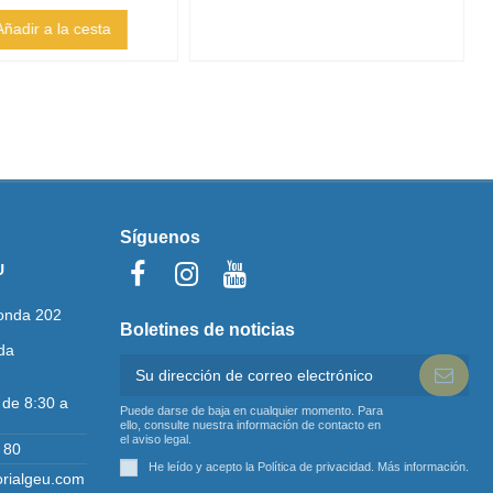
Añadir a la cesta
Síguenos
U
onda 202
Boletines de noticias
da
 de 8:30 a
Puede darse de baja en cualquier momento. Para
ello, consulte nuestra información de contacto en
el aviso legal.
 80
He leído y acepto la Política de privacidad.
Más información
.
orialgeu.com