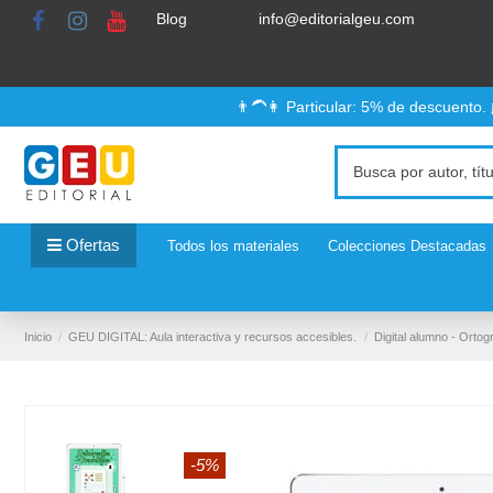
Blog
info@editorialgeu.com
👨‍🦱👩 Particular: 5% de descuento.
Ofertas
Todos los materiales
Colecciones Destacadas
Inicio
GEU DIGITAL: Aula interactiva y recursos accesibles.
Digital alumno - Ortogr
-5%