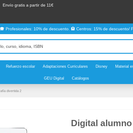
Envío gratis a partir de 11€
 🎓 Profesionales: 10% de descuento. 🏨 Centros: 15% de descuento/ P
Refuerzo escolar
Adaptaciones Curriculares
Disney
Material e
GEU Digital
Catálogos
afía divertida 2
Digital alumno 