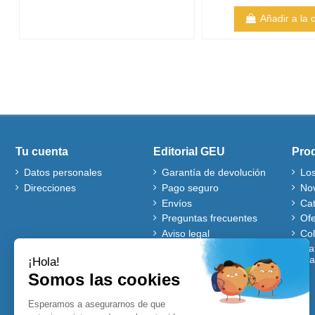
Añadir a la 
Tu cuenta
Editorial GEU
Pro
Datos personales
Garantía de devolución
Lo
Direcciones
Pago seguro
No
Envíos
Ca
Preguntas frecuentes
Ofe
Aviso legal
Co
Quiénes somos
Mat
gra
Política de cookies
Autores
Ventajas de comprar en
nuestra web