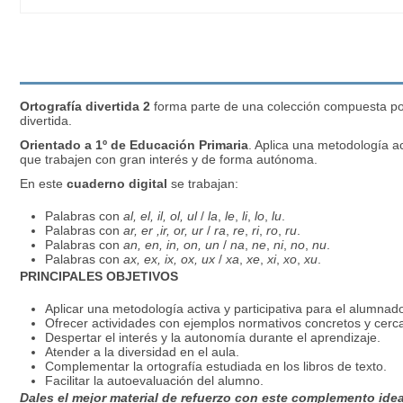
Ortografía divertida 2
forma parte de una colección compuesta po
divertida.
Orientado a 1º de Educación Primaria
. Aplica una metodología a
que trabajen con gran interés y de forma autónoma.
En este
cuaderno digital
se trabajan:
Palabras con
al, el, il, ol, ul
/
la
,
le
,
li
,
lo
,
lu
.
Palabras con
ar, er ,ir, or, ur
/
ra
,
re
,
ri
,
ro
,
ru
.
Palabras con
an, en, in, on, un
/
na
,
ne
,
ni
,
no
,
nu
.
Palabras con
ax, ex, ix, ox, ux
/
xa
,
xe
,
xi
,
xo
,
xu
.
PRINCIPALES OBJETIVOS
Aplicar una metodología activa y participativa para el alumnad
Ofrecer actividades con ejemplos normativos concretos y cerca
Despertar el interés y la autonomía durante el aprendizaje.
Atender a la diversidad en el aula.
Complementar la ortografía estudiada en los libros de texto.
Facilitar la autoevaluación del alumno.
Dales el mejor material de refuerzo con este complemento idea