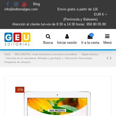
Blog
info@editorialgeu.com
Envío gratis a partir de 11€
EUR €
(Península y Baleares)
Atención al cliente lun-vie de 8:30 a 14:30 horas: 958 80 05 80
0
Busca
Iniciar sesión
Ir a la cesta
Menú
Inicio
GEU DIGITAL: Aula interactiva y recursos accesibles.
Digital alumno
- Ciencias de la naturaleza: Biología y geología 1. Educación Secundaria.
Programa de refuerzo
-5%