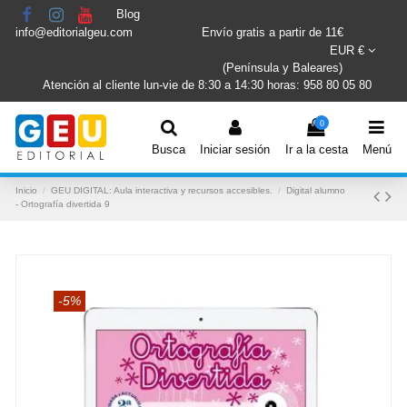
Blog
info@editorialgeu.com
Envío gratis a partir de 11€
EUR €
(Península y Baleares)
Atención al cliente lun-vie de 8:30 a 14:30 horas: 958 80 05 80
0
Busca
Iniciar sesión
Ir a la cesta
Menú
Inicio
GEU DIGITAL: Aula interactiva y recursos accesibles.
Digital alumno
- Ortografía divertida 9
-5%