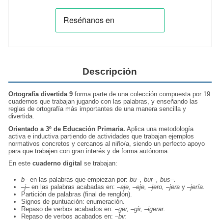
Descripción
Ortografía divertida 9
forma parte de una colección compuesta por 19
cuadernos que trabajan jugando con las palabras, y enseñando las
reglas de ortografía más importantes de una manera sencilla y
divertida.
Orientado a 3º de Educación Primaria.
Aplica una metodología
activa e inductiva partiendo de actividades que trabajan ejemplos
normativos concretos y cercanos al niño/a, siendo un perfecto apoyo
para que trabajen con gran interés y de forma autónoma.
En este
cuaderno digital
se trabajan:
b–
en las palabras que empiezan por:
bu–, bur–, bus–.
–j–
en las palabras acabadas en:
–aje, –eje, –jero, –jera
y
–jería.
Partición de palabras (final de renglón).
Signos de puntuación: enumeración.
Repaso de verbos acabados en:
–ger, –gir, –igerar.
Repaso de verbos acabados en:
–bir.