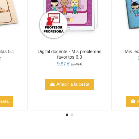
itas 5.1
Digital docente - Mis problemas
Mis lec
favoritos 6.3
€
9,97 €
10,49 €
Añadir a la cesta
cesta