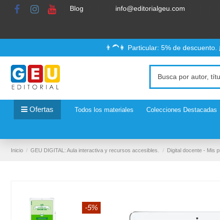
Blog
info@editorialgeu.com
👨‍🦱👩 Particular: 5% de descuento.
Ofertas
Todos los materiales
Colecciones Destacadas
Inicio
GEU DIGITAL: Aula interactiva y recursos accesibles.
Digital docente - Mis 
-5%