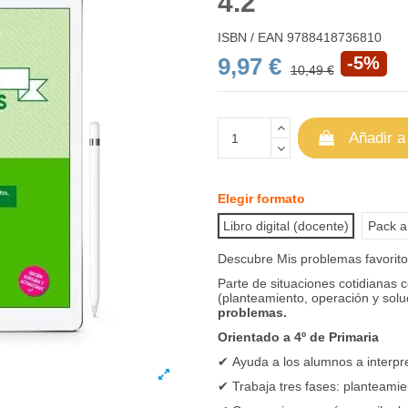
4.2
ISBN / EAN
9788418736810
9,97 €
-5%
10,49 €
Añadir a
Elegir formato
Libro digital (docente)
Pack ah
Descubre Mis problemas favorit
Parte de situaciones cotidianas 
(planteamiento, operación y solu
problemas.
Orientado a 4º de Primaria
✔
Ayuda a los alumnos a interpr
✔
Trabaja tres fases: planteamie