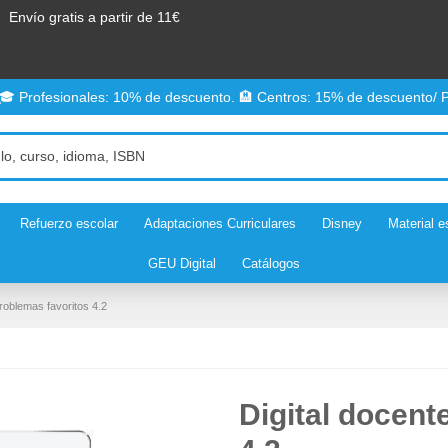
Envío gratis a partir de 11€
 🎓 Profesionales: 10% de descuento. 🏨 Centros: 15% de descuento/ P
Refuerzo escolar
Adaptaciones Curriculares
Disney
Material e
GEU Digital
Catálogos
problemas favoritos 4.2
Digital docent