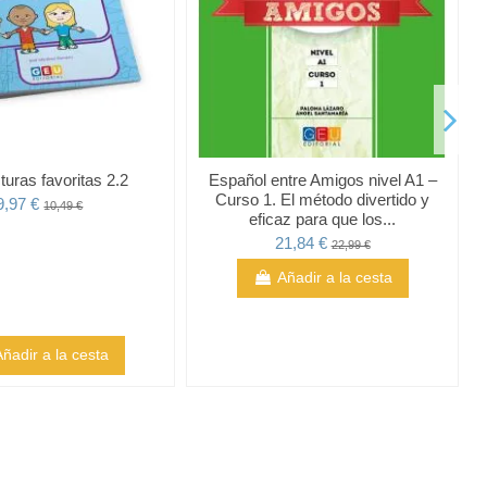
turas favoritas 2.2
Español entre Amigos nivel A1 –
Curso 1. El método divertido y
9,97 €
10,49 €
eficaz para que los...
21,84 €
22,99 €
Añadir a la cesta
Añadir a la cesta