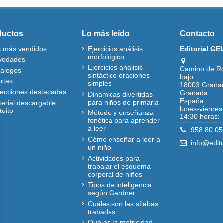
ductos
Lo más leído
Contacto
s más vendidos
Ejercicios análisis
Editorial GE
morfológico
vedades
Ejercicios análisis
Camino de R
tálogos
sintáctico oraciones
bajo
rtas
simples
18003 Grana
lecciones destacadas
Granada
Dinámicas divertidas
España
para niños de primaria
erial descargable
lunes-viernes
tuito
Método y enseñanza
14:30 horas:
fonética para aprender
a leer
958 80 05
Cómo enseñar a leer a
info@edit
un niño
Actividades para
trabajar el esquema
corporal de niños
Tipos de inteligencia
según Gardner
Cuáles son las sílabas
trabadas
Qué es la motricidad