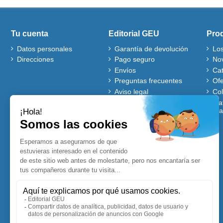
Tu cuenta
Editorial GEU
Pro
Datos personales
Garantía de devolución
Lo
Direcciones
Pago seguro
No
Envíos
Ca
Preguntas frecuentes
Ofe
Aviso legal
Co
Quiénes somos
Mat
gra
Política de cookies
Autores
Ventajas de comprar en
nuestra web
Cuentos Disney
Accesibles para Todos
Planificadores y
Calendarios Disney
Lecturas comprensivas
Visitadores de centros
Blog