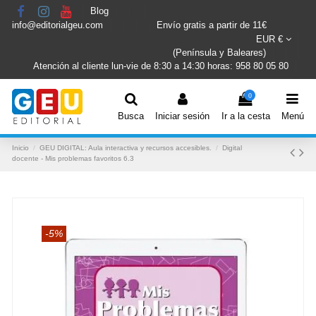
Blog
info@editorialgeu.com
Envío gratis a partir de 11€
EUR €
(Península y Baleares)
Atención al cliente lun-vie de 8:30 a 14:30 horas: 958 80 05 80
0
Busca
Iniciar sesión
Ir a la cesta
Menú
Inicio
GEU DIGITAL: Aula interactiva y recursos accesibles.
Digital
docente - Mis problemas favoritos 6.3
-5%