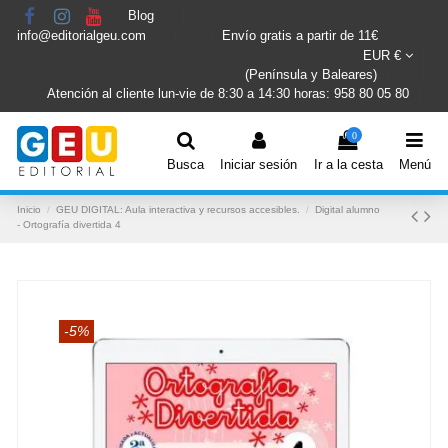
Blog
info@editorialgeu.com
Envío gratis a partir de 11€
EUR €
(Península y Baleares)
Atención al cliente lun-vie de 8:30 a 14:30 horas: 958 80 05 80
0
Busca
Iniciar sesión
Ir a la cesta
Menú
Inicio
GEU DIGITAL: Aula interactiva y recursos accesibles.
Digital alumno
- Ortografía divertida 4
-5%