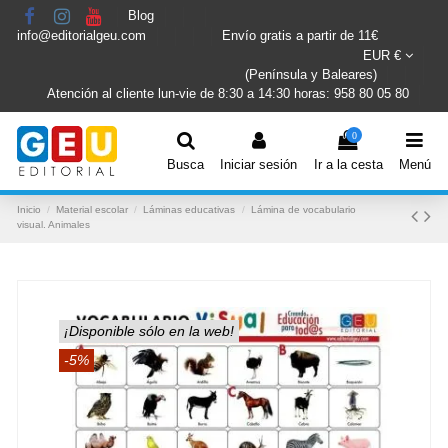
Blog
info@editorialgeu.com
Envío gratis a partir de 11€
EUR €
(Península y Baleares)
Atención al cliente lun-vie de 8:30 a 14:30 horas: 958 80 05 80
0
Busca
Iniciar sesión
Ir a la cesta
Menú
Inicio
Material escolar
Láminas educativas
Lámina de vocabulario
visual. Animales
¡Disponible sólo en la web!
-5%