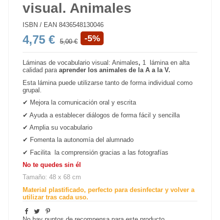
visual. Animales
ISBN / EAN
8436548130046
4,75 €
-5%
5,00 €
Láminas de vocabulario visual: Animales
,
1 lámina
en alta
calidad para
aprender los animales de la A a la V.
Esta lámina puede utilizarse tanto de forma individual como
grupal.
✔ Mejora la comunicación oral y escrita
✔ Ayuda a establecer diálogos de forma fácil y sencilla
✔ Amplia su vocabulario
✔ Fomenta la autonomía del alumnado
✔ Facilita la comprensión gracias a las fotografías
No te quedes sin él
Tamaño: 48 x 68 cm
Material plastificado, perfecto para desinfectar y volver a
utilizar tras cada uso.
No hay puntos de recompensa para este producto.