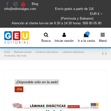
Blog
info@editorialgeu.com
Envío gratis a partir de 11€
EUR €
(Península y Baleares)
Atención al cliente lun-vie de 8:30 a 14:30 horas: 958 80 05 80
0
Busca
Iniciar sesión
Ir a la cesta
Menú
Inicio
Material escolar
Láminas educativas
Láminas didácticas.
Anatomía: My body
¡Disponible sólo en la web!
-5%