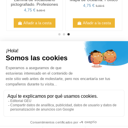
:
pictografiado. Profesiones
4,75 €
5,00 €
4,75 €
5,00 €
Añadir a la cesta
Añadir a la cesta
Tu cuenta
Editorial GEU
Productos
Lo más leído
Añadir a la cesta
Contacto
Comprar ya