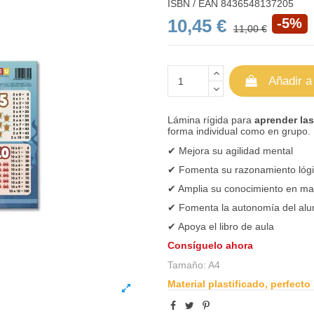
ISBN / EAN
8436548137205
10,45 €
-5%
11,00 €
Añadir a
Lámina rígida para
aprender las 
forma individual como en grupo.
✔ Mejora su agilidad mental
✔ Fomenta su razonamiento lóg
✔ Amplia su conocimiento en ma
✔ Fomenta la autonomía del al
✔ Apoya el libro de aula
Consíguelo ahora
Tamaño: A4
Material plastificado, perfecto