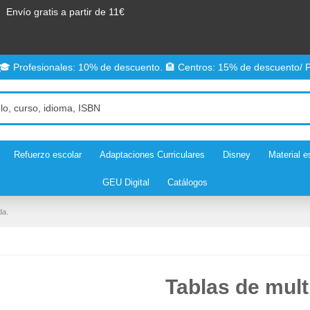
Envío gratis a partir de 11€
 🎓 Profesionales: 10% de descuento. 🏨 Centros: 15% de descuento/ P
Refuerzo escolar
Adaptaciones Curriculares
Disney
Material e
GEU Digital
Catálogos
da.
Tablas de mult