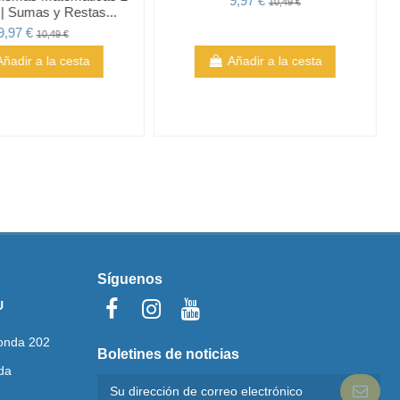
9,97 €
10,49 €
 | Sumas y Restas...
9,97 €
10,49 €
Añadir a la cesta
Añadir a la cesta
Síguenos
U
onda 202
Boletines de noticias
da