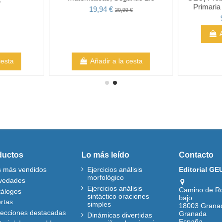
€
Primaria
19,94 €
20,99 €
cesta
Añadir a la cesta
ductos
Lo más leído
Contacto
s más vendidos
Ejercicios análisis
Editorial GE
morfológico
vedades
Ejercicios análisis
Camino de R
tálogos
sintáctico oraciones
bajo
rtas
simples
18003 Grana
lecciones destacadas
Granada
Dinámicas divertidas
España