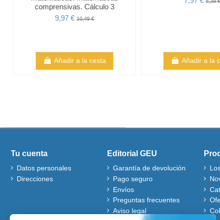
7,97 €
8,39 
comprensivas. Cálculo 3
9,97 €
10,49 €
Añadir a la cesta
Añadir a la 
Tu cuenta
Editorial GEU
Pro
Datos personales
Garantía de devolución
Lo
Direcciones
Pago seguro
No
Envíos
Ca
Preguntas frecuentes
Ofe
Aviso legal
Co