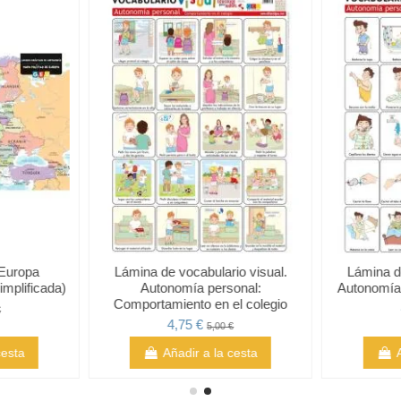
 Europa
Lámina de vocabulario visual.
Lámina de
implificada)
Autonomía personal:
Autonomía
Comportamiento en el colegio
€
4,75 €
5,00 €
cesta
Añadir a la cesta