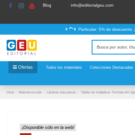
Blog
info@editorialgeu.com
👨‍🦱👩 Particular: 5% de descuento.
Ofertas
Todos los materiales
Colecciones Destacadas
Inicio
Material escolar
Láminas educativas
Tablas de multiplicar. Formato A4 rígi
¡Disponible sólo en la web!