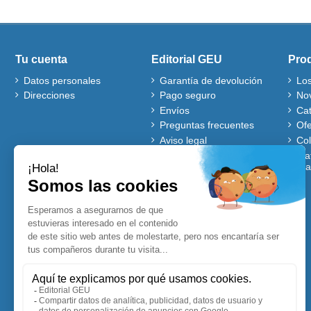
Tu cuenta
Editorial GEU
Pro
Datos personales
Garantía de devolución
Lo
Direcciones
Pago seguro
No
Envíos
Ca
Preguntas frecuentes
Ofe
Aviso legal
Co
Quiénes somos
Mat
gra
Política de cookies
Autores
Ventajas de comprar en
nuestra web
Cuentos Disney
Accesibles para Todos
Planificadores y
Calendarios Disney
Lecturas comprensivas
Visitadores de centros
Blog