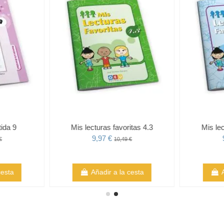
tida 9
Mis lecturas favoritas 4.3
Mis lec
9,97 €
€
10,49 €
cesta
Añadir a la cesta