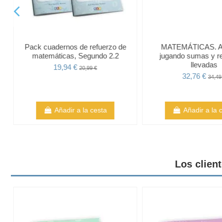
s
Pack cuadernos de refuerzo de
MATEMÁTICAS. A
matemáticas, Segundo 2.2
jugando sumas y re
llevadas
19,94 €
20,99 €
32,76 €
34,49
Añadir a la cesta
Añadir a la 
Los clien