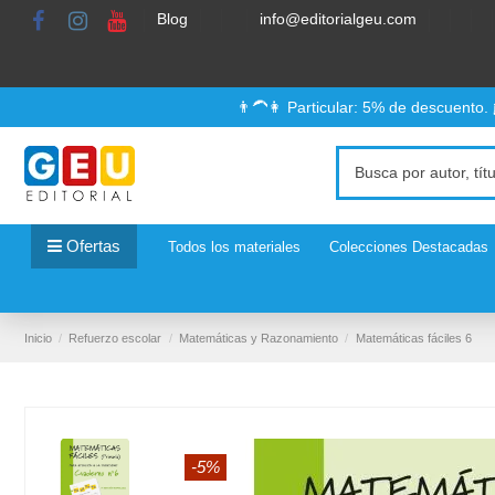
Blog
info@editorialgeu.com
👨‍🦱👩 Particular: 5% de descuento.
Ofertas
Todos los materiales
Colecciones Destacadas
Inicio
Refuerzo escolar
Matemáticas y Razonamiento
Matemáticas fáciles 6
-5%