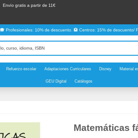
Envío gratis a partir de 11€
 🎓 Profesionales: 10% de descuento. 🏨 Centros: 15% de descuento/ P
Refuerzo escolar
Adaptaciones Curriculares
Disney
Material e
GEU Digital
Catálogos
Matemáticas fá