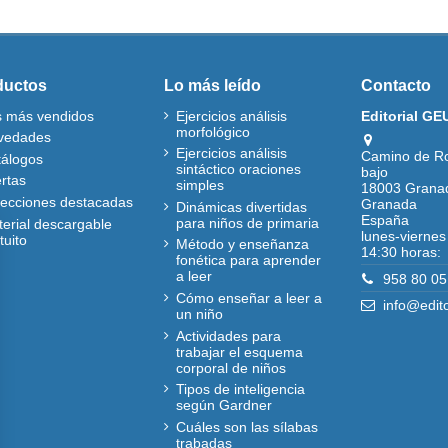
ductos
Lo más leído
Contacto
s más vendidos
Ejercicios análisis
Editorial GE
morfológico
vedades
Ejercicios análisis
Camino de R
tálogos
sintáctico oraciones
bajo
rtas
simples
18003 Grana
lecciones destacadas
Granada
Dinámicas divertidas
España
para niños de primaria
erial descargable
lunes-viernes
tuito
Método y enseñanza
14:30 horas:
fonética para aprender
a leer
958 80 05
Cómo enseñar a leer a
info@edit
un niño
Actividades para
trabajar el esquema
corporal de niños
Tipos de inteligencia
según Gardner
Cuáles son las sílabas
trabadas