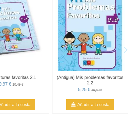
turas favoritas 2.1
(Antigua) Mis problemas favoritos
2.2
9,97 €
10,49 €
5,25 €
10,49 €
Añadir a la cesta
Añadir a la cesta