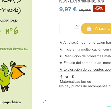
ISBN / EAN
9788484914679
9,97 €
-5%
10,49 €
Añadir a
★
Ampliación de
numeración
has
★
Inicio en la multiplicación con 
★
Resolución de problemas mate
★
Estudio del tiempo: días, mes
★
Exploración de conceptos
geom
Matematicas faciles
No hay puntos de recompensa pa