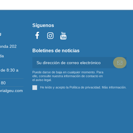
Síguenos
U
onda 202
Boletines de noticias
da
 de 8:30 a
Puede darse de baja en cualquier momento. Para
ello, consulte nuestra información de contacto en
el aviso legal.
 80
He leído y acepto la Política de privacidad.
Más información
.
orialgeu.com