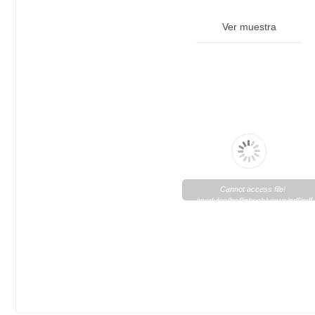
Ver muestra
Cannot access file!
/modules/lpsflipbook/views/pdf/pd