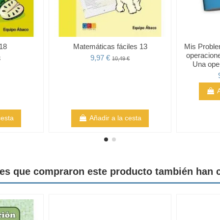
 18
Matemáticas fáciles 13
Mis Proble
operacion
9,97 €
€
10,49 €
Una oper
cesta
Añadir a la cesta
tes que compraron este producto también han