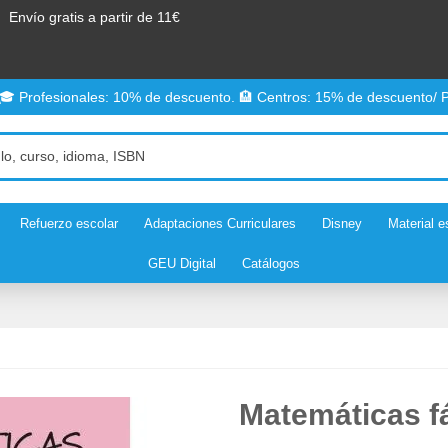
Envío gratis a partir de 11€
 🎓 Profesionales: 10% de descuento. 🏨 Centros: 15% de descuento/ P
Refuerzo escolar
Adaptaciones Curriculares
Disney
Material e
GEU Digital
Catálogos
Matemáticas fá