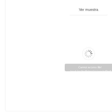
Ver muestra
Cannot access file!
/modules/lpsflipbook/views/pdf/pd