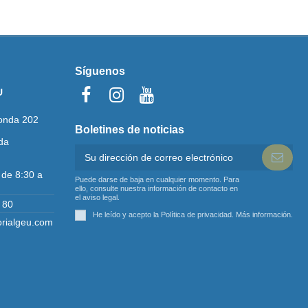
Síguenos
U
onda 202
Boletines de noticias
da
 de 8:30 a
Puede darse de baja en cualquier momento. Para
ello, consulte nuestra información de contacto en
el aviso legal.
 80
He leído y acepto la Política de privacidad.
Más información
.
orialgeu.com