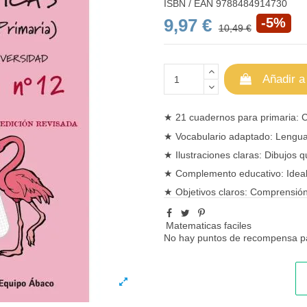
ISBN / EAN
9788484914730
9,97 €
-5%
10,49 €
Añadir a
★
21 cuadernos para primaria
: 
★ Vocabulario adaptado: Lenguaj
★ Ilustraciones claras: Dibujos q
★ Complemento educativo: Ideal
★ Objetivos claros: Comprensión 
Matematicas faciles
No hay puntos de recompensa pa