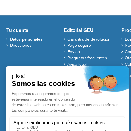
Tu cuenta
Editorial GEU
Pro
Datos personales
Garantía de devolución
Lo
Direcciones
Pago seguro
No
Envíos
Ca
Preguntas frecuentes
Ofe
Aviso legal
Co
Quiénes somos
Mat
gra
Política de cookies
Autores
Ventajas de comprar en
nuestra web
Cuentos Disney
Accesibles para Todos
Planificadores y
Calendarios Disney
Lecturas comprensivas
Visitadores de centros