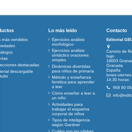
ductos
Lo más leído
Contacto
s más vendidos
Ejercicios análisis
Editorial GE
morfológico
vedades
Ejercicios análisis
Camino de R
tálogos
sintáctico oraciones
bajo
rtas
simples
18003 Grana
lecciones destacadas
Granada
Dinámicas divertidas
España
para niños de primaria
erial descargable
lunes-viernes
tuito
Método y enseñanza
14:30 horas:
fonética para aprender
a leer
958 80 05
Cómo enseñar a leer a
info@edit
un niño
Actividades para
trabajar el esquema
corporal de niños
Tipos de inteligencia
según Gardner
Cuáles son las sílabas