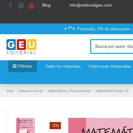
Blog
info@editorialgeu.com
👨‍🦱👩 Particular: 5% de descuento.
Ofertas
Todos los materiales
Colecciones Destacadas
Inicio
Refuerzo escolar
Matemáticas y Razonamiento
Matemáticas fáciles 12
-5%