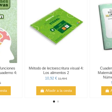
 funciones
Método de lectoescritura visual 4:
Cuader
Cuaderno 4:
Los alimentos 2
Matemát
Núme
10,92 €
11,49 €
€
cesta
Añadir a la cesta