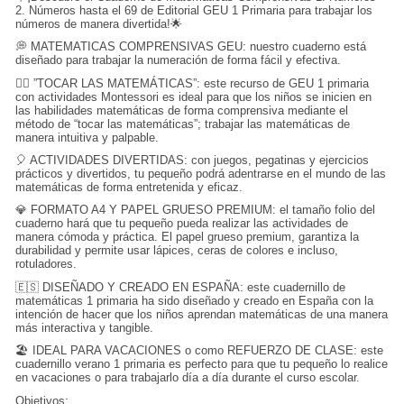
2. Números hasta el 69 de Editorial GEU 1 Primaria para
trabajar los
números de manera divertida
!🌟
💭 MATEMATICAS COMPRENSIVAS GEU: nuestro cuaderno está
diseñado para trabajar la numeración de forma fácil y efectiva.
🖐🏻 ”TOCAR LAS MATEMÁTICAS”: este recurso de GEU 1 primaria
con actividades Montessori es ideal para que los niños se inicien en
las habilidades matemáticas de forma comprensiva mediante el
método de “tocar las matemáticas”; trabajar las matemáticas de
manera intuitiva y palpable.
🎈 ACTIVIDADES DIVERTIDAS: con juegos, pegatinas y ejercicios
prácticos y divertidos, tu pequeño podrá adentrarse en el mundo de las
matemáticas de forma entretenida y eficaz.
💎 FORMATO A4 Y PAPEL GRUESO PREMIUM: el tamaño folio del
cuaderno hará que tu pequeño pueda realizar las actividades de
manera cómoda y práctica. El papel grueso premium, garantiza la
durabilidad y permite usar lápices, ceras de colores e incluso,
rotuladores.
🇪🇸 DISEÑADO Y CREADO EN ESPAÑA: este cuadernillo de
matemáticas 1 primaria ha sido diseñado y creado en España con la
intención de hacer que los niños aprendan matemáticas de una manera
más interactiva y tangible.
🏖️ IDEAL PARA VACACIONES o como REFUERZO DE CLASE: este
cuadernillo verano 1 primaria es perfecto para que tu pequeño lo realice
en vacaciones o para trabajarlo día a día durante el curso escolar.
Objetivos: