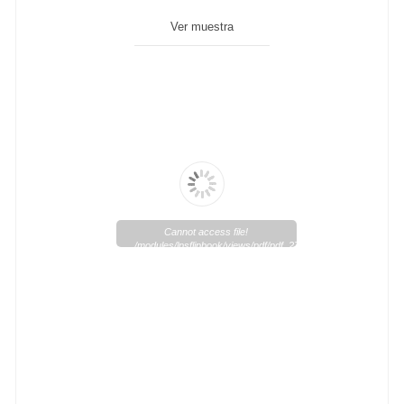
Ver muestra
Cannot access file!
/modules/lpsflipbook/views/pdf/pdf_27_1.pdf