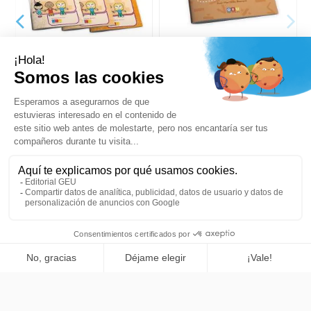
Pack problemas de
Cuadernos de refuerzo de
matemáticas para primaria
matemáticas. Matemáticas
5
comprensivas. Cálculo 3
29,88 €
9,97 €
31,45 €
10,49 €
Añadir a la cesta
Añadir a la cesta
Añadir a la cesta
Comprar ya
Tu cuenta
Editorial GEU
Productos