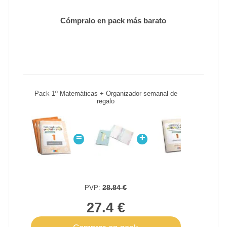
Cómpralo en pack más barato
Pack 1º Matemáticas + Organizador semanal de
regalo
=
+
+
28.84 €
PVP:
27.4 €