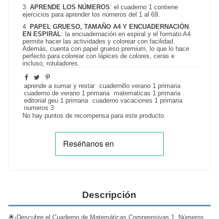
3.
APRENDE LOS NÚMEROS
: el cuaderno 1 contiene
ejercicios para aprender los números del 1 al 69.
4.
PAPEL GRUESO, TAMAÑO A4 Y ENCUADERNACIÓN
EN ESPIRAL
: la encuadernación en espiral y el formato A4
permite hacer las actividades y colorear con facilidad.
Además, cuenta con papel grueso premium, lo que lo hace
perfecto para colorear con lápices de colores, ceras e
incluso, rotuladores.
aprende a sumar y restar
cuadernillo verano 1 primaria
cuaderno de verano 1 primaria
matematicas 1 primaria
editorial geu 1 primaria
cuaderno vacaciones 1 primaria
numeros 3
No hay puntos de recompensa para este producto.
Descripción
🌟¡Descubre el Cuaderno de Matemáticas Comprensivas 1. Números