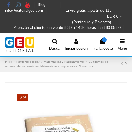
Blog
info@editorialgeu.com
Envío gratis a partir de 11€
EUR €
(Península y Baleares)
Atención al cliente lun-vie de 8:30 a 14:30 horas: 958 80 05 80
0
Busca
Iniciar sesión
Ir a la cesta
Menú
Inicio
Refuerzo escolar
Matemáticas y Razonamiento
Cuadernos de
refuerzo de matemáticas. Matemáticas comprensivas. Números 2
-5%