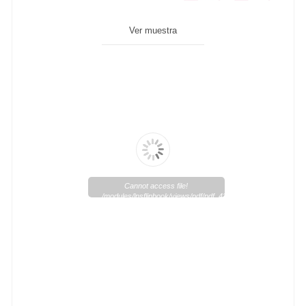
Ver muestra
Cannot access file!
/modules/lpsflipbook/views/pdf/pdf_43_1.pdf