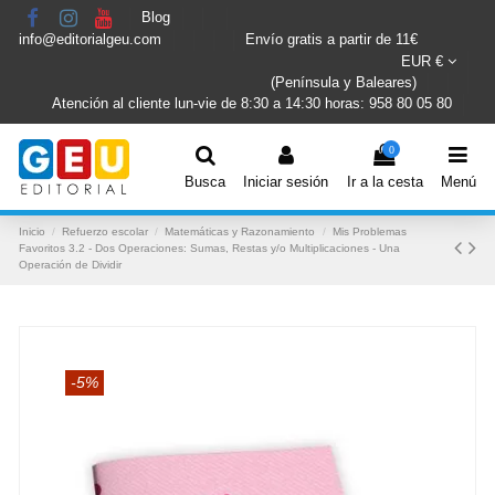
Blog
info@editorialgeu.com
Envío gratis a partir de 11€
EUR €
(Península y Baleares)
Atención al cliente lun-vie de 8:30 a 14:30 horas: 958 80 05 80
0
Busca
Iniciar sesión
Ir a la cesta
Menú
Inicio
Refuerzo escolar
Matemáticas y Razonamiento
Mis Problemas
Favoritos 3.2 - Dos Operaciones: Sumas, Restas y/o Multiplicaciones - Una
Operación de Dividir
-5%