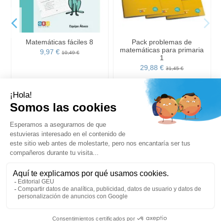
Matemáticas fáciles 8
Pack problemas de
.
matemáticas para primaria
9,97 €
10,49 €
1
29,88 €
31,45 €
Añadir a la cesta
Añadir a la cesta
Tu cuenta
Añadir a la cesta
Editorial GEU