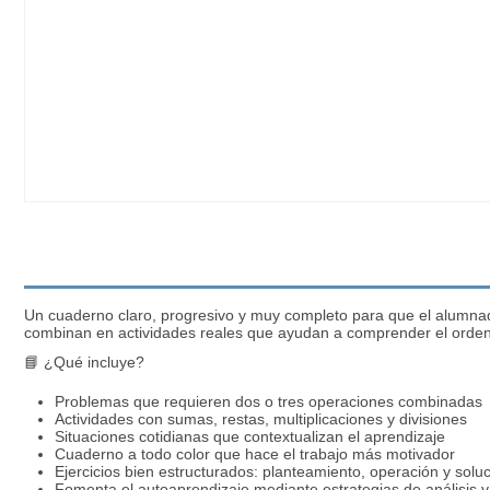
Un cuaderno claro, progresivo y muy completo para que el alumnado
combinan en actividades reales que ayudan a comprender el orden d
📘 ¿Qué incluye?
Problemas que requieren dos o tres operaciones combinadas
Actividades con sumas, restas, multiplicaciones y divisiones
Situaciones cotidianas que contextualizan el aprendizaje
Cuaderno a todo color que hace el trabajo más motivador
Ejercicios bien estructurados: planteamiento, operación y sol
Fomenta el autoaprendizaje mediante estrategias de análisis y