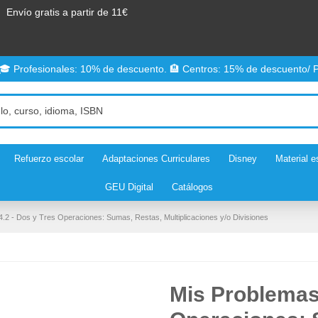
Envío gratis a partir de 11€
 🎓 Profesionales: 10% de descuento. 🏨 Centros: 15% de descuento/ P
Refuerzo escolar
Adaptaciones Curriculares
Disney
Material e
GEU Digital
Catálogos
.2 - Dos y Tres Operaciones: Sumas, Restas, Multiplicaciones y/o Divisiones
Mis Problemas 