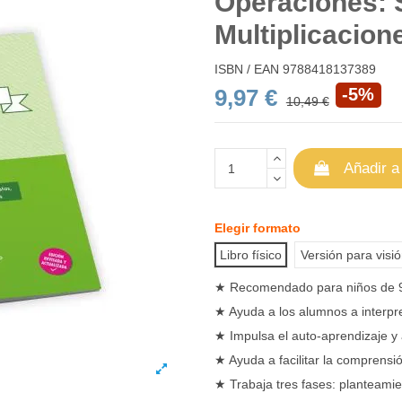
Operaciones: 
Multiplicacion
ISBN / EAN
9788418137389
9,97 €
-5%
10,49 €
Añadir a
Elegir formato
Libro físico
Versión para visi
★ Recomendado para
niños de 
★ Ayuda a los alumnos a interpr
★ Impulsa el auto-aprendizaje y 
★ Ayuda a facilitar la comprens
★ Trabaja tres fases:
planteamie