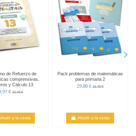
no de Refuerzo de
Pack problemas de matemáticas
icas comprensivas.
para primaria 2
os y Cálculo 13
29,88 €
31,45 €
9,97 €
10,49 €
Añadir a la cesta
Añadir a la cesta