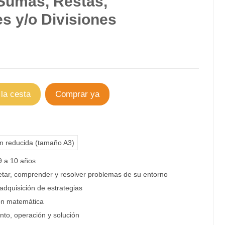
Sumas, Restas,
es y/o Divisiones
 la cesta
Comprar ya
ón reducida (tamaño A3)
9 a 10 años
etar, comprender y resolver problemas de su entorno
adquisición de estrategias
ión matemática
nto
, operación y solución