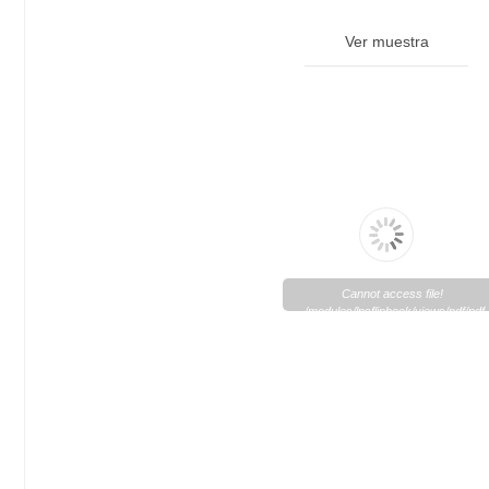
Ver muestra
Cannot access file!
/modules/lpsflipbook/views/pdf/pdf