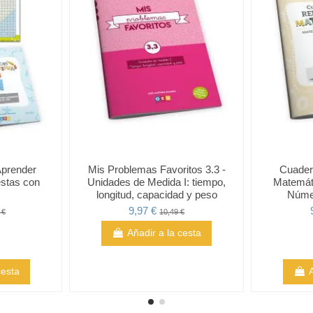
prender
Mis Problemas Favoritos 3.3 -
Cuader
stas con
Unidades de Medida I: tiempo,
Matemát
longitud, capacidad y peso
Númer
9,97 €
 €
10,49 €
Añadir a la cesta
cesta