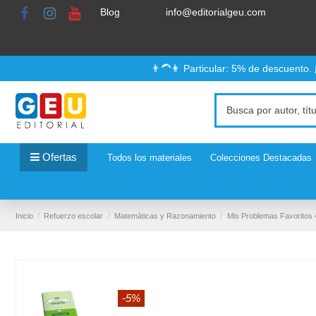
Blog
info@editorialgeu.com
👨‍🦱👩 Particular: 5% de descuento.
Ofertas
Todos los materiales
Colecciones Destacadas
Inicio
Refuerzo escolar
Matemáticas y Razonamiento
Mis Problemas Favoritos 4
-5%