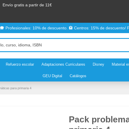
Envío gratis a partir de 11€
 🎓 Profesionales: 10% de descuento. 🏨 Centros: 15% de descuento/ P
Refuerzo escolar
Adaptaciones Curriculares
Disney
Material e
GEU Digital
Catálogos
ticas para primaria 4
Pack problema