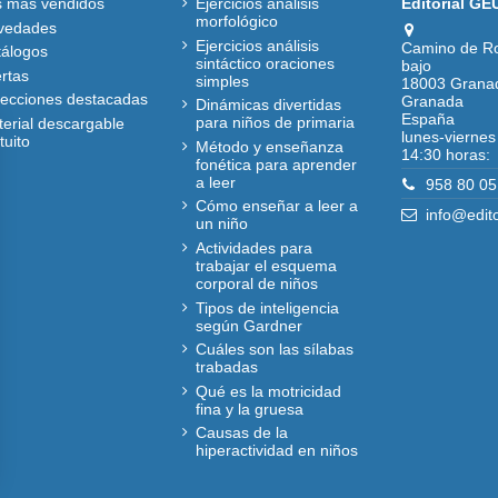
s más vendidos
Ejercicios análisis
Editorial GE
morfológico
vedades
Ejercicios análisis
Camino de R
tálogos
sintáctico oraciones
bajo
rtas
simples
18003 Grana
lecciones destacadas
Granada
Dinámicas divertidas
España
para niños de primaria
erial descargable
lunes-viernes
tuito
Método y enseñanza
14:30 horas:
fonética para aprender
a leer
958 80 05
Cómo enseñar a leer a
info@edit
un niño
Actividades para
trabajar el esquema
corporal de niños
Tipos de inteligencia
según Gardner
Cuáles son las sílabas
trabadas
Qué es la motricidad
fina y la gruesa
Causas de la
hiperactividad en niños