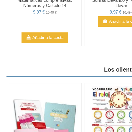
Matemáticas comprensivas.
Sumas Llevando y R
Números y Cálculo 14
Llevar
9,97 €
9,97 €
10,49 €
10,49 
Añadir a la 
Añadir a la cesta
Los clien