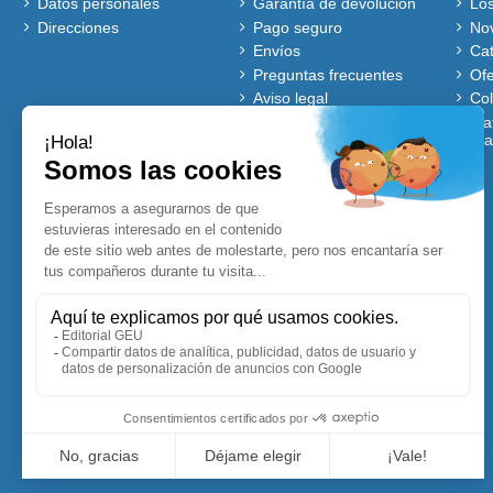
Datos personales
Garantía de devolución
Lo
Direcciones
Pago seguro
No
Envíos
Ca
Preguntas frecuentes
Ofe
Aviso legal
Co
Quiénes somos
Mat
gra
Política de cookies
Autores
Ventajas de comprar en
nuestra web
Cuentos Disney
Accesibles para Todos
Planificadores y
Calendarios Disney
Lecturas comprensivas
Visitadores de centros
Blog