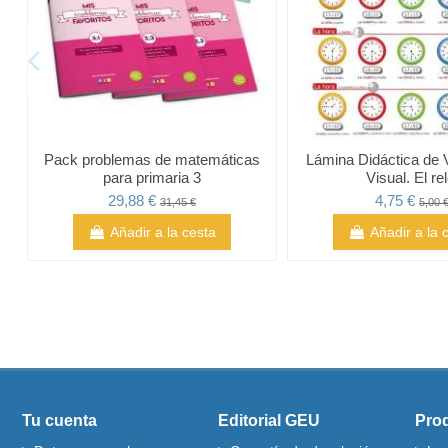
Pack problemas de matemáticas
Lámina Didáctica de 
para primaria 3
Visual. El rel
29,88 €
4,75 €
31,45 €
5,00 
Añadir a la cesta
Añadir a la 
Tu cuenta
Editorial GEU
Pro