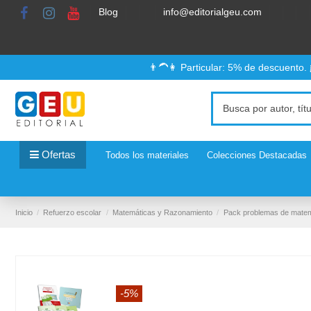
Blog
info@editorialgeu.com
👨‍🦱👩 Particular: 5% de descuento.
Ofertas
Todos los materiales
Colecciones Destacadas
Inicio
Refuerzo escolar
Matemáticas y Razonamiento
Pack problemas de matemá
-5%