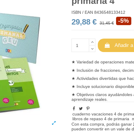
primaria 4
ISBN / EAN
8436548133412
29,88 €
-5%
31,45 €
Añadir a
★
Variedad de operaciones
mate
★
Inclusión de fracciones, deci
★
Actividades divertidas que ha
★
Incluye solucionario disponibl
★
Objetivos claros ayudándoles a
aprendizaje reales.
cuaderno vacaciones 4 de prima
libros de repaso 4 de primaria
Con esta compra, podrás ganar
pueden convertir en un vale de