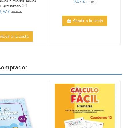
icas - Matemáticas
9,97 €
10,49 €
mprensivas 18
9,97 €
10,49 €
Añadir a la cesta
Añadir a la cesta
 comprado: