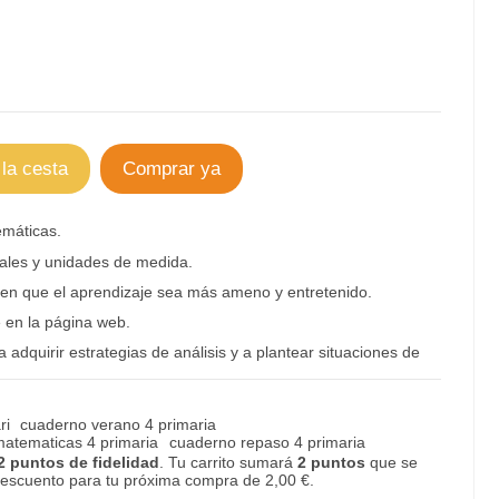
 la cesta
Comprar ya
máticas.
males y unidades de medida.
cen que el aprendizaje sea más ameno y entretenido.
e en la página web.
 adquirir estrategias de análisis y a plantear situaciones de
ri
cuaderno verano 4 primaria
matematicas 4 primaria
cuaderno repaso 4 primaria
2
puntos de fidelidad
. Tu carrito sumará
2
puntos
que se
 descuento para tu próxima compra de
2,00 €
.