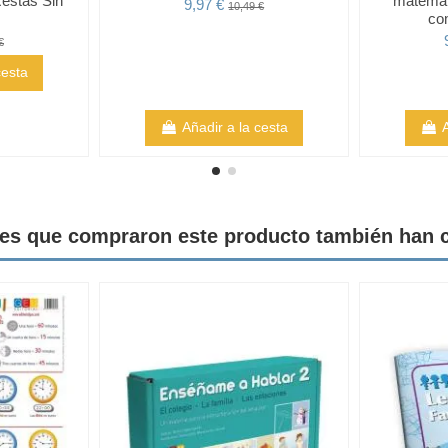
estas Sin
matemát
9,97 €
10,49 €
co
€
cesta
Añadir a la cesta
tes que compraron este producto también han