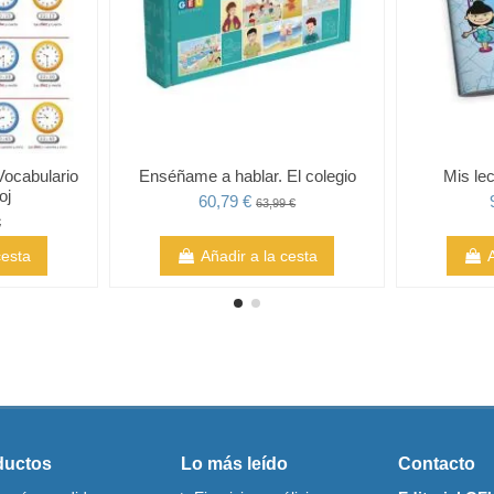
Vocabulario
Enséñame a hablar. El colegio
Mis lec
oj
60,79 €
63,99 €
€
cesta
Añadir a la cesta
ductos
Lo más leído
Contacto