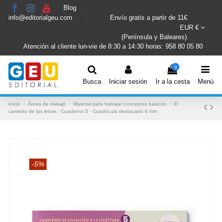
Blog
info@editorialgeu.com
Envío gratis a partir de 11€
EUR €
(Península y Baleares)
Atención al cliente lun-vie de 8:30 a 14:30 horas: 958 80 05 80
0
Busca
Iniciar sesión
Ir a la cesta
Menú
Inicio
Áreas de trabajo
Material para trabajar conceptos básicos
El
caminito de las letras · Cuaderno 5 · Cuadrícula destacada 6 mm
-5%