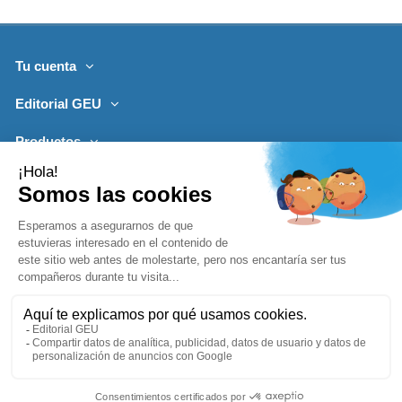
Tu cuenta
Editorial GEU
Productos
Lo más leído
Contacto
Síguenos
Boletines de noticias
Añadir a la cesta
1996-2026, desarrollado por
Editorialgeu.com©
impreso por